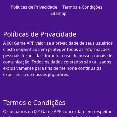
Políticas de Privacidade
Termos e Condições
Sitemap
Políticas de Privacidade
A 001Game APP valoriza a privacidade de seus usuários
e está empenhada em proteger todas as informações
pessoais fornecidas durante o uso de nossos canais de
comunicação. Todos os dados coletados são utilizados
exclusivamente para fins de melhoria contínua da
experiência de nossos jogadores.
Termos e Condições
Os usuários da 001Game APP concordam em respeitar