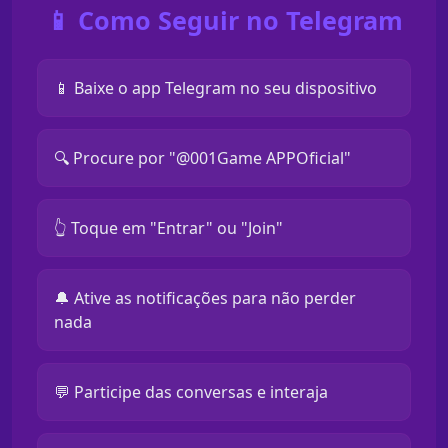
📱 Como Seguir no Telegram
📱 Baixe o app Telegram no seu dispositivo
🔍 Procure por "@001Game APPOficial"
👆 Toque em "Entrar" ou "Join"
🔔 Ative as notificações para não perder
nada
💬 Participe das conversas e interaja