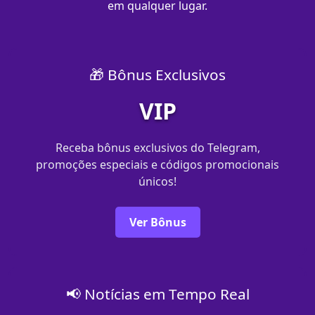
em qualquer lugar.
🎁 Bônus Exclusivos
VIP
Receba bônus exclusivos do Telegram,
promoções especiais e códigos promocionais
únicos!
Ver Bônus
📢 Notícias em Tempo Real