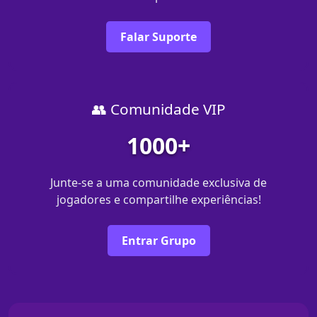
Falar Suporte
👥 Comunidade VIP
1000+
Junte-se a uma comunidade exclusiva de
jogadores e compartilhe experiências!
Entrar Grupo