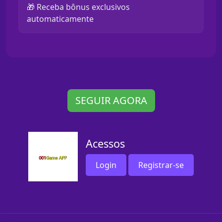
🎁 Receba bônus exclusivos
automaticamente
SEGUIR AGORA
Acessos
Login
Registrar-se