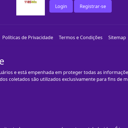
Login
Registrar-se
Políticas de Privacidade
Termos e Condições
Sitemap
de
suários e está empenhada em proteger todas as informaçõe
os coletados são utilizados exclusivamente para fins de m