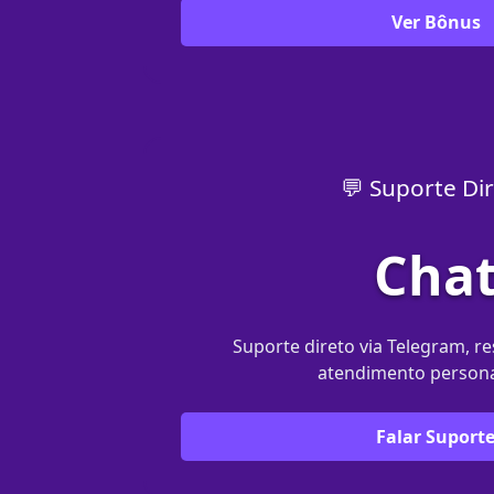
Ver Bônus
💬 Suporte Di
Cha
Suporte direto via Telegram, r
atendimento persona
Falar Suport