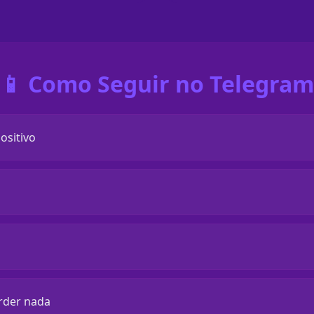
📱 Como Seguir no Telegram
ositivo
erder nada