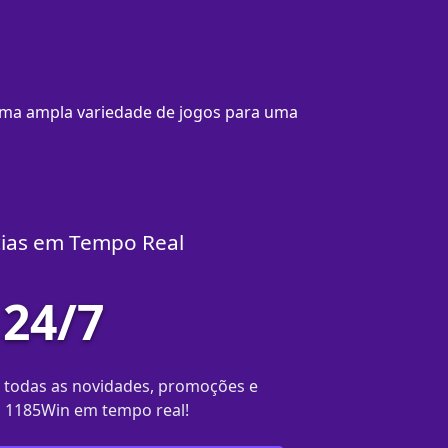
uma ampla variedade de jogos para uma
cias em Tempo Real
24/7
e todas as novidades, promoções e
 1185Win em tempo real!