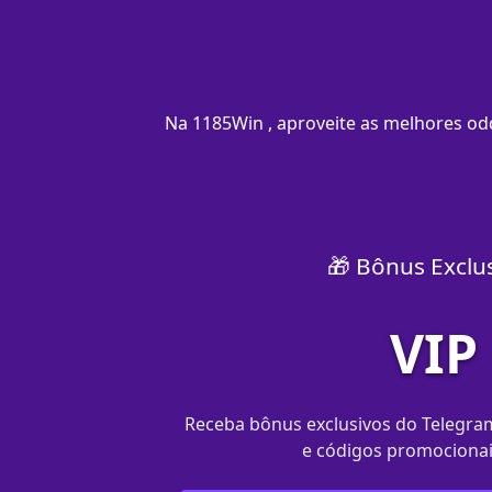
Na 1185Win , aproveite as melhores o
🎁 Bônus Exclu
VIP
Receba bônus exclusivos do Telegra
e códigos promocionai