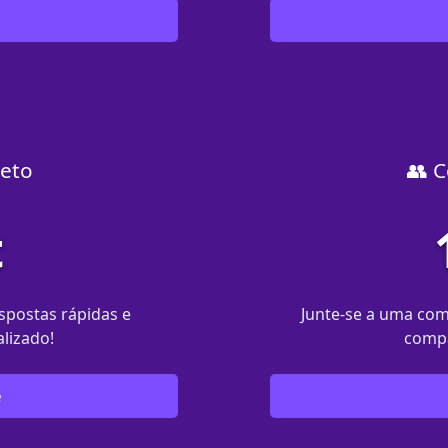
reto
👥 
t
espostas rápidas e
Junte-se a uma com
lizado!
compa
e