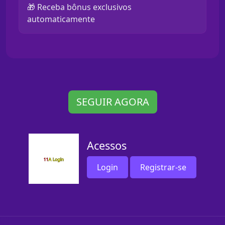
🎁 Receba bônus exclusivos
automaticamente
SEGUIR AGORA
Acessos
Login
Registrar-se