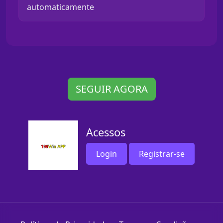
automaticamente
SEGUIR AGORA
Acessos
Login
Registrar-se