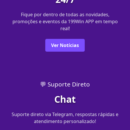
Fique por dentro de todas as novidades,
promoções e eventos da 199Win APP em tempo
real!
Ver Notícias
💬 Suporte Direto
Chat
Suporte direto via Telegram, respostas rápidas e
atendimento personalizado!