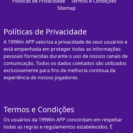
Políticas de Privacidade
Termos e Condições
Sitemap
Políticas de Privacidade
A 199Win APP valoriza a privacidade de seus usuários e
está empenhada em proteger todas as informações
pessoais fornecidas durante o uso de nossos canais de
comunicação. Todos os dados coletados são utilizados
exclusivamente para fins de melhoria contínua da
experiência de nossos jogadores.
Termos e Condições
Os usuários da 199Win APP concordam em respeitar
todas as regras e regulamentos estabelecidos. É