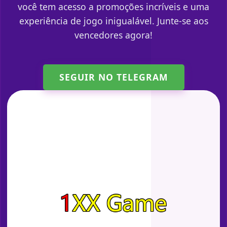
você tem acesso a promoções incríveis e uma
experiência de jogo inigualável. Junte-se aos
vencedores agora!
SEGUIR NO TELEGRAM