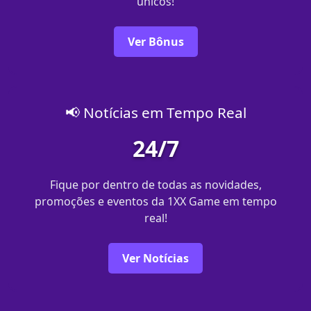
únicos!
Ver Bônus
📢 Notícias em Tempo Real
24/7
Fique por dentro de todas as novidades,
promoções e eventos da 1XX Game em tempo
real!
Ver Notícias