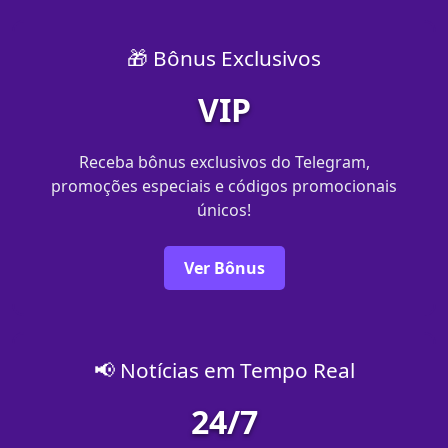
🎁 Bônus Exclusivos
VIP
Receba bônus exclusivos do Telegram,
promoções especiais e códigos promocionais
únicos!
Ver Bônus
📢 Notícias em Tempo Real
24/7