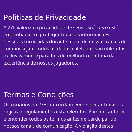
Políticas de Privacidade
A 27E valoriza a privacidade de seus usuários e está
empenhada em proteger todas as informações
pessoais fornecidas durante o uso de nossos canais de
comunicação. Todos os dados coletados são utilizados
exclusivamente para fins de melhoria contínua da
experiência de nossos jogadores.
Termos e Condições
Os usuários da 27E concordam em respeitar todas as
regras e regulamentos estabelecidos. É importante ler
e entender todos os termos antes de participar de
nossos canais de comunicação. A violação destes