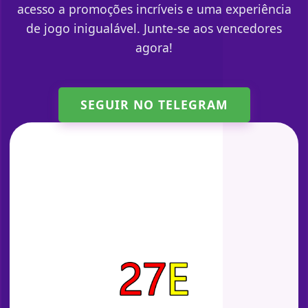
acesso a promoções incríveis e uma experiência
de jogo inigualável. Junte-se aos vencedores
agora!
SEGUIR NO TELEGRAM