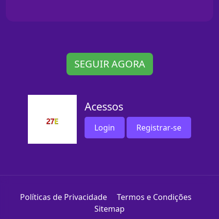
SEGUIR AGORA
Acessos
Login
Registrar-se
Políticas de Privacidade
Termos e Condições
Sitemap