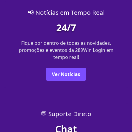
📢 Notícias em Tempo Real
24/7
Fique por dentro de todas as novidades,
promoções e eventos da 289Win Login em
tempo real!
Ver Notícias
💬 Suporte Direto
Chat