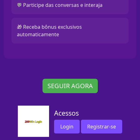
💬 Participe das conversas e interaja
🎁 Receba bônus exclusivos
automaticamente
SEGUIR AGORA
Acessos
Login
Registrar-se