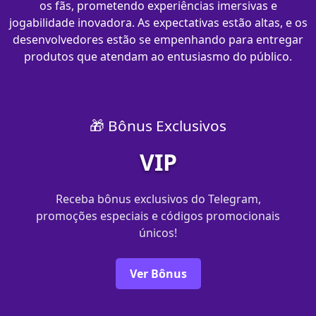
os fãs, prometendo experiências imersivas e
jogabilidade inovadora. As expectativas estão altas, e os
desenvolvedores estão se empenhando para entregar
produtos que atendam ao entusiasmo do público.
🎁 Bônus Exclusivos
VIP
Receba bônus exclusivos do Telegram,
promoções especiais e códigos promocionais
únicos!
Ver Bônus