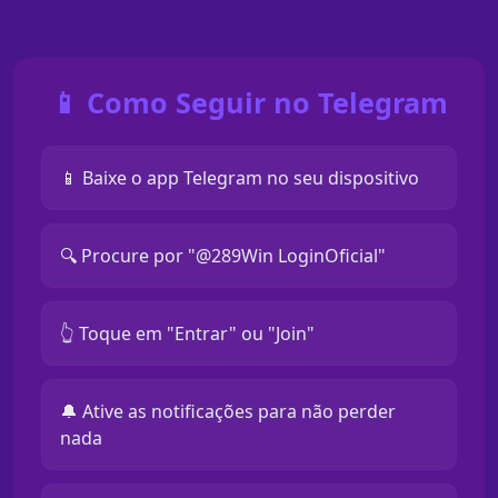
📱 Como Seguir no Telegram
📱 Baixe o app Telegram no seu dispositivo
🔍 Procure por "@289Win LoginOficial"
👆 Toque em "Entrar" ou "Join"
🔔 Ative as notificações para não perder
nada