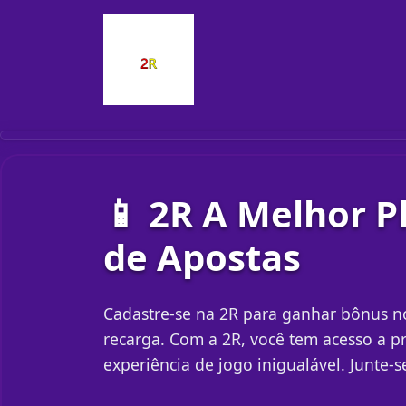
📱 2R A Melhor 
de Apostas
Cadastre-se na 2R para ganhar bônus n
recarga. Com a 2R, você tem acesso a p
experiência de jogo inigualável. Junte-