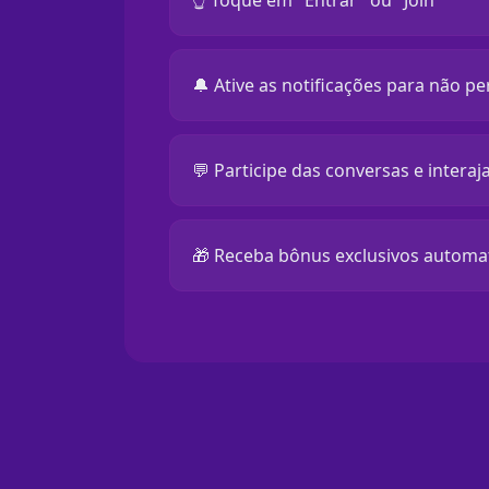
👆 Toque em "Entrar" ou "Join"
🔔 Ative as notificações para não p
💬 Participe das conversas e interaj
🎁 Receba bônus exclusivos autom