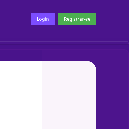
Login
Registrar-se