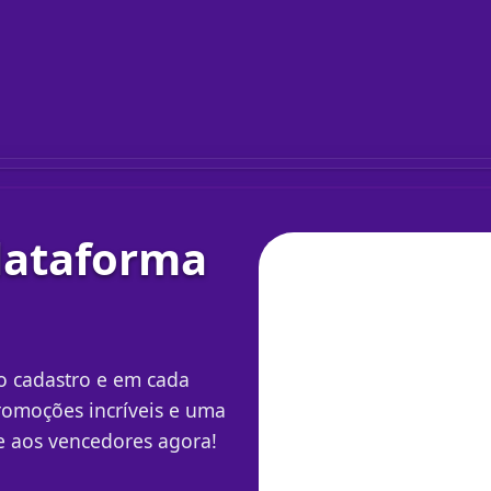
Plataforma
o cadastro e em cada
romoções incríveis e uma
se aos vencedores agora!