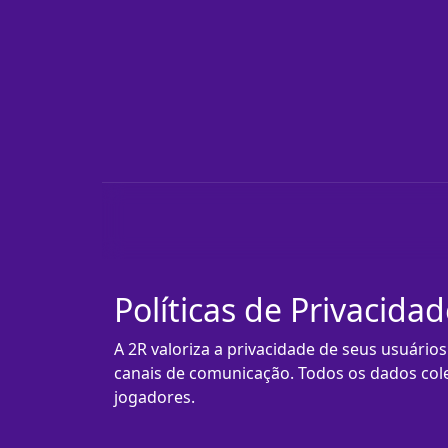
Políticas de Privacida
A 2R valoriza a privacidade de seus usuári
canais de comunicação. Todos os dados cole
jogadores.