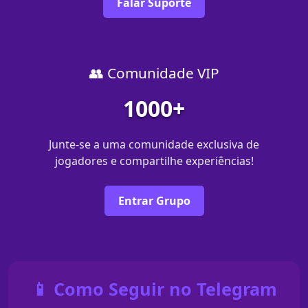
Falar Suporte
👥 Comunidade VIP
1000+
Junte-se a uma comunidade exclusiva de
jogadores e compartilhe experiências!
Entrar Grupo
📱 Como Seguir no Telegram