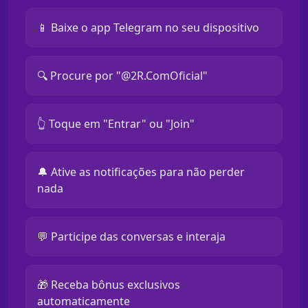
📱 Baixe o app Telegram no seu dispositivo
🔍 Procure por "@2R.ComOficial"
👆 Toque em "Entrar" ou "Join"
🔔 Ative as notificações para não perder
nada
💬 Participe das conversas e interaja
🎁 Receba bônus exclusivos
automaticamente