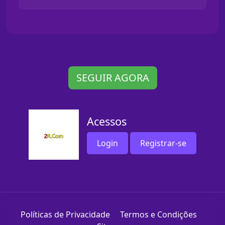
SEGUIR AGORA
Acessos
Login
Registrar-se
Políticas de Privacidade
Termos e Condições