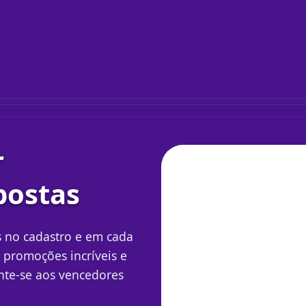
r
postas
 no cadastro e em cada
 promoções incríveis e
unte-se aos vencedores