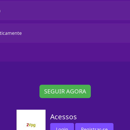
a
aticamente
SEGUIR AGORA
Acessos
Login
Registrar-se