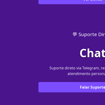
💬 Suporte Di
Cha
Suporte direto via Telegram, r
atendimento persona
Falar Suport