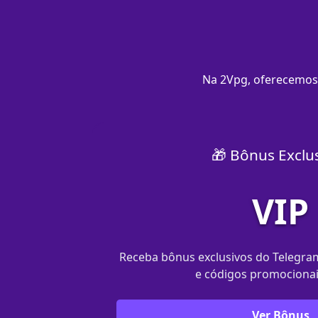
Na 2Vpg, oferecemos 
🎁 Bônus Exclu
VIP
Receba bônus exclusivos do Telegra
e códigos promocionai
Ver Bônus