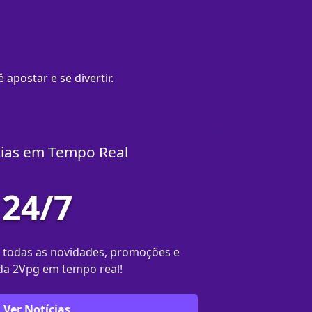
postar e se divertir.
cias em Tempo Real
24/7
e todas as novidades, promoções e
da 2Vpg em tempo real!
Ver Notícias