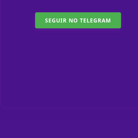
SEGUIR NO TELEGRAM