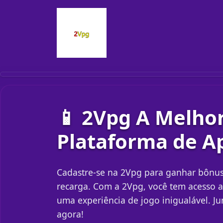
📱 2Vpg A Melho
Plataforma de A
Cadastre-se na 2Vpg para ganhar bônus
recarga. Com a 2Vpg, você tem acesso a
uma experiência de jogo inigualável. J
agora!