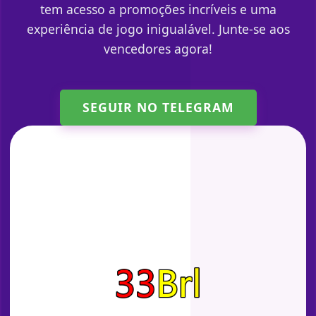
tem acesso a promoções incríveis e uma
experiência de jogo inigualável. Junte-se aos
vencedores agora!
SEGUIR NO TELEGRAM