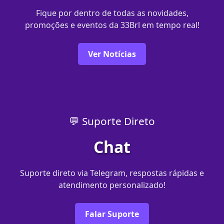
Fique por dentro de todas as novidades,
promoções e eventos da 33Brl em tempo real!
Ver Notícias
💬 Suporte Direto
Chat
Suporte direto via Telegram, respostas rápidas e
atendimento personalizado!
Falar Suporte