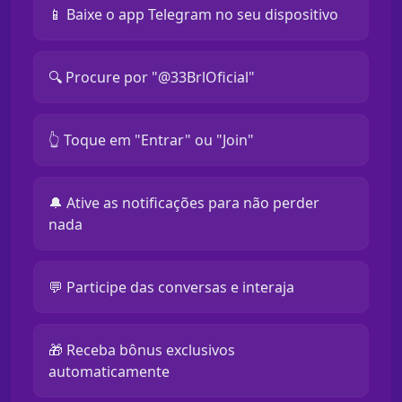
📱 Baixe o app Telegram no seu dispositivo
🔍 Procure por "@33BrlOficial"
👆 Toque em "Entrar" ou "Join"
🔔 Ative as notificações para não perder
nada
💬 Participe das conversas e interaja
🎁 Receba bônus exclusivos
automaticamente