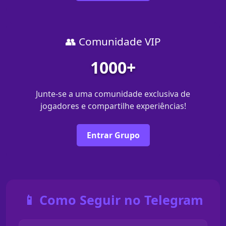
👥 Comunidade VIP
1000+
Junte-se a uma comunidade exclusiva de
jogadores e compartilhe experiências!
Entrar Grupo
📱 Como Seguir no Telegram