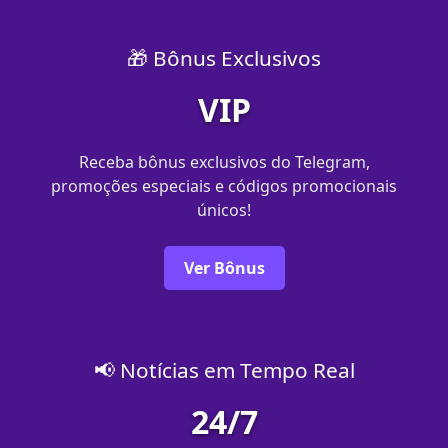
🎁 Bônus Exclusivos
VIP
Receba bônus exclusivos do Telegram,
promoções especiais e códigos promocionais
únicos!
Ver Bônus
📢 Notícias em Tempo Real
24/7