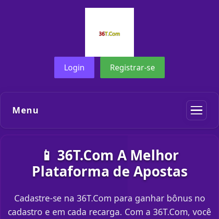
Login
Registrar-se
Menu
📱 36T.Com A Melhor
Plataforma de Apostas
Cadastre-se na 36T.Com para ganhar bônus no
cadastro e em cada recarga. Com a 36T.Com, você