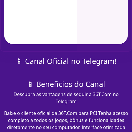
📱 Canal Oficial no Telegram!
📱 Benefícios do Canal
Descubra as vantagens de seguir a 36T.Com no
Telegram
Baixe o cliente oficial da 36T.Com para PC! Tenha acesso
completo a todos os jogos, bônus e funcionalidades
diretamente no seu computador. Interface otimizada