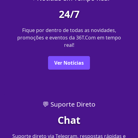
24/7
Fique por dentro de todas as novidades,
promoções e eventos da 36T.Com em tempo
real!
Ver Notícias
💬 Suporte Direto
Chat
Suporte direto via Telegram, respostas rápidas e