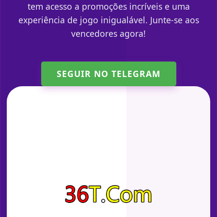
tem acesso a promoções incríveis e uma
experiência de jogo inigualável. Junte-se aos
vencedores agora!
SEGUIR NO TELEGRAM