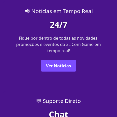
📢 Notícias em Tempo Real
24/7
Fique por dentro de todas as novidades,
promoções e eventos da 3L Com Game em
tempo real!
Ver Notícias
💬 Suporte Direto
Chat