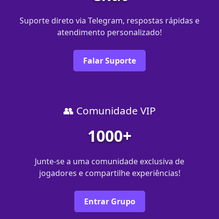
Suporte direto via Telegram, respostas rápidas e
atendimento personalizado!
Falar Suporte
👥 Comunidade VIP
1000+
Junte-se a uma comunidade exclusiva de
jogadores e compartilhe experiências!
Entrar Grupo