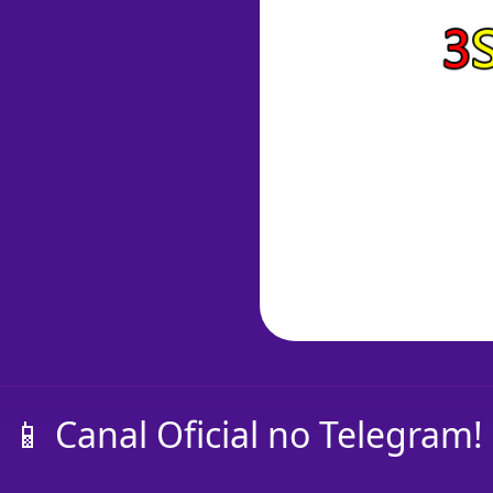
📱 Canal Oficial no Telegram!