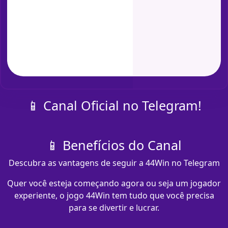
📱 Canal Oficial no Telegram!
📱 Benefícios do Canal
Descubra as vantagens de seguir a 44Win no Telegram
Quer você esteja começando agora ou seja um jogador
experiente, o jogo 44Win tem tudo que você precisa
para se divertir e lucrar.