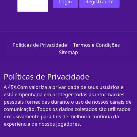
Login
Registrar-se
Políticas de Privacidade
Termos e Condições
Sitemap
Políticas de Privacidade
A 45X.Com valoriza a privacidade de seus usuários e
está empenhada em proteger todas as informações
pessoais fornecidas durante o uso de nossos canais de
comunicação. Todos os dados coletados são utilizados
exclusivamente para fins de melhoria contínua da
experiência de nossos jogadores.