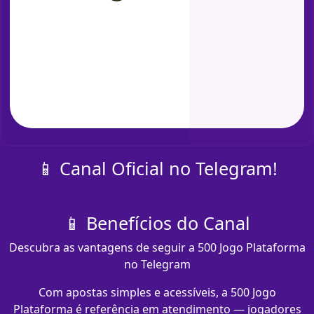
📱 Canal Oficial no Telegram!
📱 Benefícios do Canal
Descubra as vantagens de seguir a 500 Jogo Plataforma
no Telegram
Com apostas simples e acessíveis, a 500 Jogo
Plataforma é referência em atendimento — jogadores