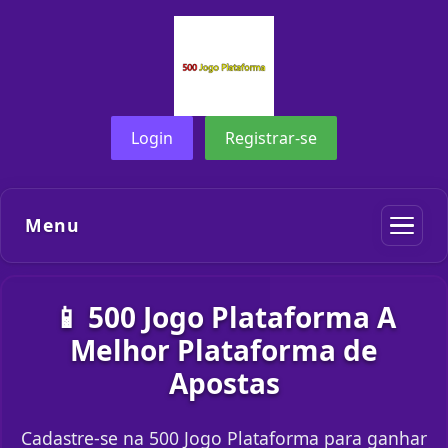
Login
Registrar-se
Menu
📱 500 Jogo Plataforma A
Melhor Plataforma de
Apostas
Cadastre-se na 500 Jogo Plataforma para ganhar