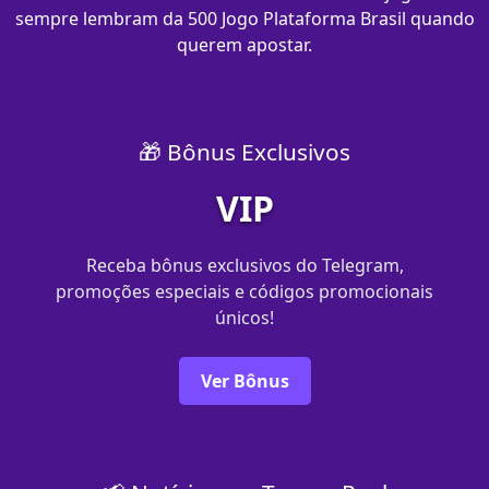
sempre lembram da 500 Jogo Plataforma Brasil quando
querem apostar.
🎁 Bônus Exclusivos
VIP
Receba bônus exclusivos do Telegram,
promoções especiais e códigos promocionais
únicos!
Ver Bônus