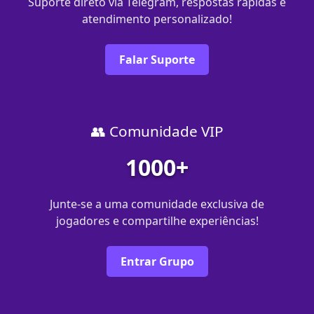
Suporte direto via Telegram, respostas rápidas e
atendimento personalizado!
Falar Suporte
👥 Comunidade VIP
1000+
Junte-se a uma comunidade exclusiva de
jogadores e compartilhe experiências!
Entrar Grupo