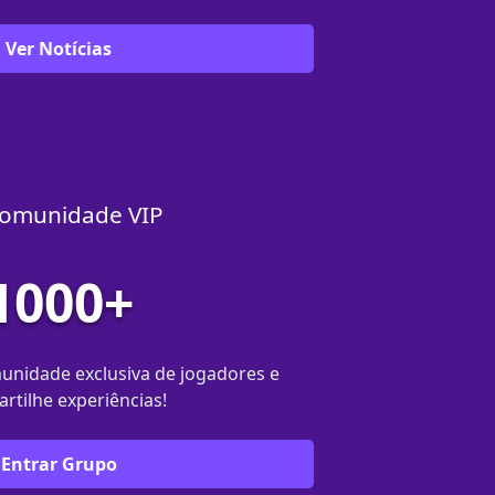
Ver Notícias
Comunidade VIP
1000+
unidade exclusiva de jogadores e
rtilhe experiências!
Entrar Grupo