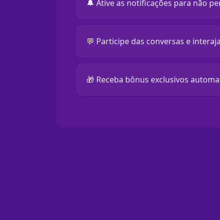
🔔 Ative as notificações para não p
💬 Participe das conversas e interaj
🎁 Receba bônus exclusivos autom