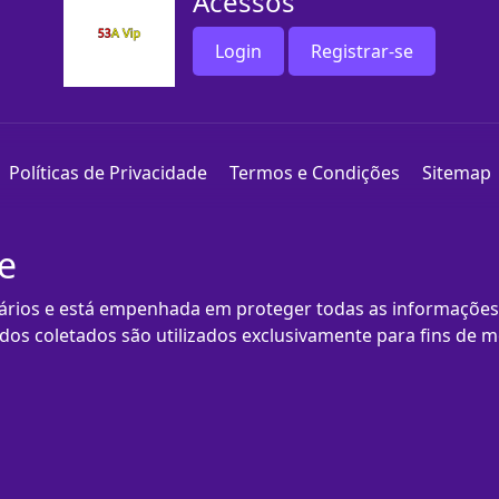
Acessos
Login
Registrar-se
Políticas de Privacidade
Termos e Condições
Sitemap
de
suários e está empenhada em proteger todas as informações
os coletados são utilizados exclusivamente para fins de m