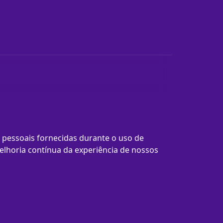
 pessoais fornecidas durante o uso de
elhoria contínua da experiência de nossos