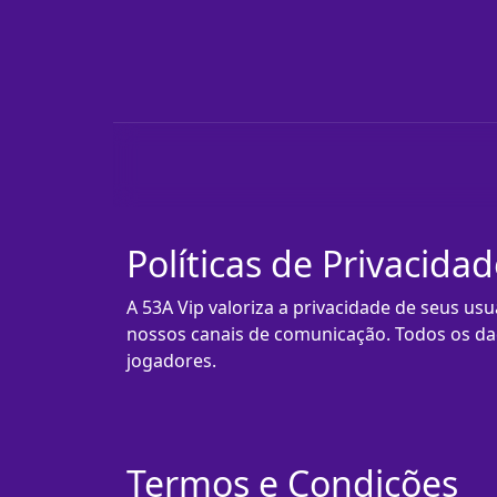
Políticas de Privacida
A 53A Vip valoriza a privacidade de seus u
nossos canais de comunicação. Todos os dad
jogadores.
Termos e Condições