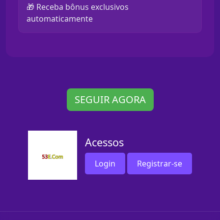
🎁 Receba bônus exclusivos
automaticamente
SEGUIR AGORA
Acessos
Login
Registrar-se