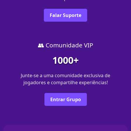
Falar Suporte
👥 Comunidade VIP
1000+
Junte-se a uma comunidade exclusiva de
jogadores e compartilhe experiências!
Entrar Grupo