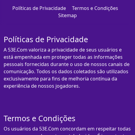
Políticas de Privacidade
Termos e Condições
Sitemap
Políticas de Privacidade
A 53E.Com valoriza a privacidade de seus usuários e
está empenhada em proteger todas as informações
pessoais fornecidas durante o uso de nossos canais de
comunicação. Todos os dados coletados são utilizados
exclusivamente para fins de melhoria contínua da
experiência de nossos jogadores.
Termos e Condições
Os usuários da 53E.Com concordam em respeitar todas