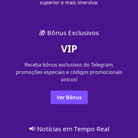
superior e mais imersiva:
🎁 Bônus Exclusivos
VIP
Receba bônus exclusivos do Telegram,
promoções especiais e códigos promocionais
únicos!
Ver Bônus
📢 Notícias em Tempo Real