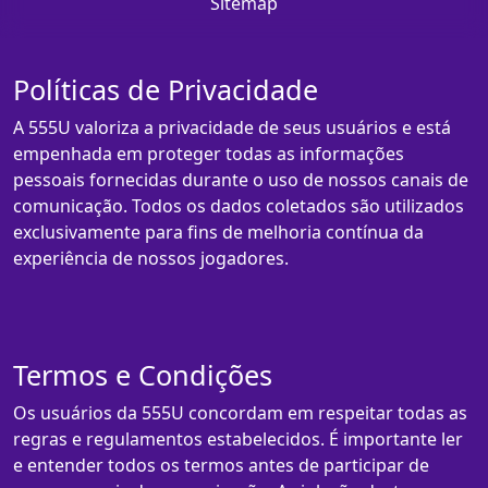
Sitemap
Políticas de Privacidade
A 555U valoriza a privacidade de seus usuários e está
empenhada em proteger todas as informações
pessoais fornecidas durante o uso de nossos canais de
comunicação. Todos os dados coletados são utilizados
exclusivamente para fins de melhoria contínua da
experiência de nossos jogadores.
Termos e Condições
Os usuários da 555U concordam em respeitar todas as
regras e regulamentos estabelecidos. É importante ler
e entender todos os termos antes de participar de