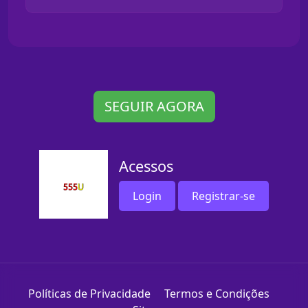
SEGUIR AGORA
Acessos
Login
Registrar-se
Políticas de Privacidade
Termos e Condições