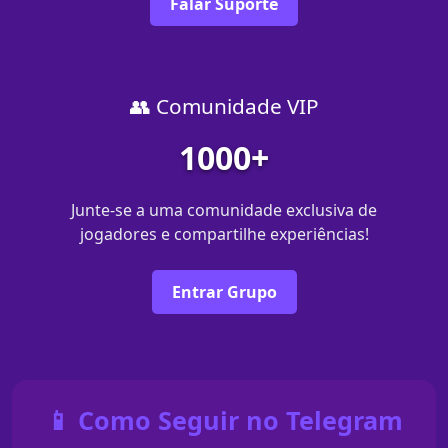
Falar Suporte
👥 Comunidade VIP
1000+
Junte-se a uma comunidade exclusiva de
jogadores e compartilhe experiências!
Entrar Grupo
📱 Como Seguir no Telegram