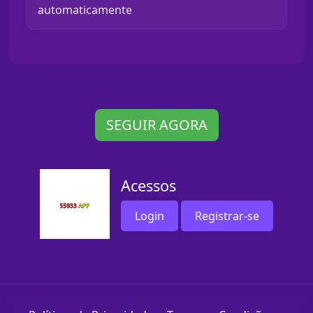
automaticamente
SEGUIR AGORA
Acessos
Login
Registrar-se