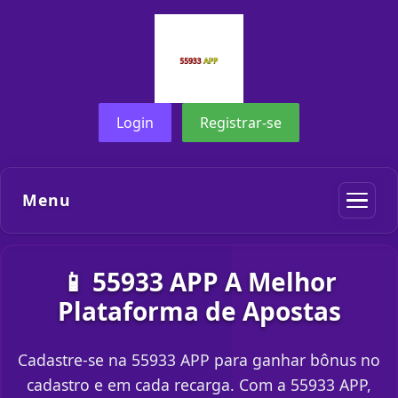
Login
Registrar-se
Menu
📱 55933 APP A Melhor
Plataforma de Apostas
Cadastre-se na 55933 APP para ganhar bônus no
cadastro e em cada recarga. Com a 55933 APP,