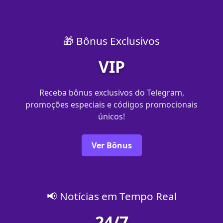
🎁 Bônus Exclusivos
VIP
Receba bônus exclusivos do Telegram,
promoções especiais e códigos promocionais
únicos!
Ver Bônus
📢 Notícias em Tempo Real
24/7