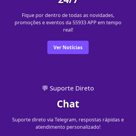
Fique por dentro de todas as novidades,
promoções e eventos da 55933 APP em tempo
real!
Ver Notícias
💬 Suporte Direto
Chat
Suporte direto via Telegram, respostas rápidas e
atendimento personalizado!