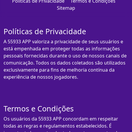
Políticas de Privacidade
Termos e Condições
Sitemap
Políticas de Privacidade
A 55933 APP valoriza a privacidade de seus usuários e
está empenhada em proteger todas as informações
pessoais fornecidas durante o uso de nossos canais de
comunicação. Todos os dados coletados são utilizados
exclusivamente para fins de melhoria contínua da
experiência de nossos jogadores.
Termos e Condições
Os usuários da 55933 APP concordam em respeitar
todas as regras e regulamentos estabelecidos. É