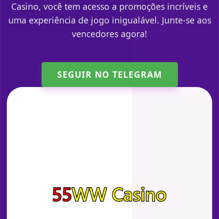
Casino, você tem acesso a promoções incríveis e
uma experiência de jogo inigualável. Junte-se aos
vencedores agora!
SEGUIR NO TELEGRAM