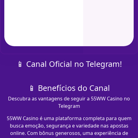
📱 Canal Oficial no Telegram!
📱 Benefícios do Canal
Descubra as vantagens de seguir a 55WW Casino no
Telegram
55WW Casino é uma plataforma completa para quem
busca emoção, segurança e variedade nas apostas
online. Com bônus generosos, uma experiência de