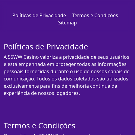
Políticas de Privacidade
Termos e Condições
Sitemap
Políticas de Privacidade
A 55WW Casino valoriza a privacidade de seus usuários
e está empenhada em proteger todas as informações
pessoais fornecidas durante o uso de nossos canais de
comunicação. Todos os dados coletados são utilizados
exclusivamente para fins de melhoria contínua da
experiência de nossos jogadores.
Termos e Condições