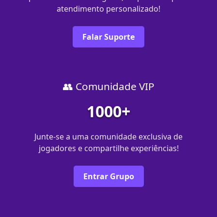
atendimento personalizado!
Falar Suporte
👥 Comunidade VIP
1000+
Junte-se a uma comunidade exclusiva de
jogadores e compartilhe experiências!
Entrar Grupo