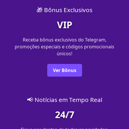
🎁 Bônus Exclusivos
VIP
Receba bônus exclusivos do Telegram,
promoções especiais e códigos promocionais
únicos!
Ver Bônus
📢 Notícias em Tempo Real
24/7