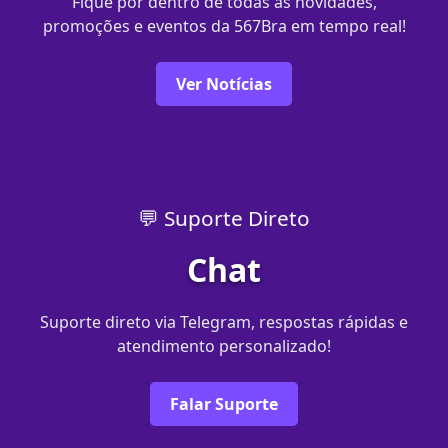
Fique por dentro de todas as novidades,
promoções e eventos da 567Bra em tempo real!
Ver Notícias
💬 Suporte Direto
Chat
Suporte direto via Telegram, respostas rápidas e
atendimento personalizado!
Falar Suporte