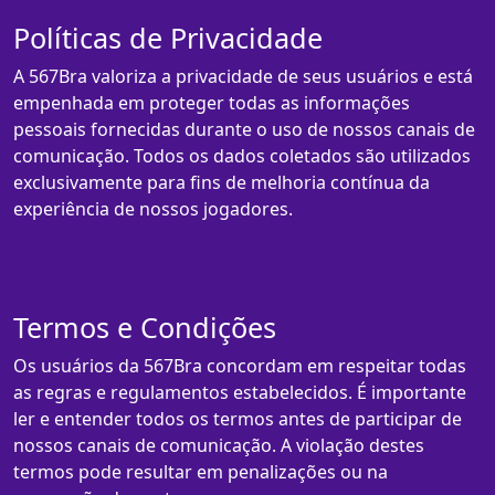
Políticas de Privacidade
A 567Bra valoriza a privacidade de seus usuários e está
empenhada em proteger todas as informações
pessoais fornecidas durante o uso de nossos canais de
comunicação. Todos os dados coletados são utilizados
exclusivamente para fins de melhoria contínua da
experiência de nossos jogadores.
Termos e Condições
Os usuários da 567Bra concordam em respeitar todas
as regras e regulamentos estabelecidos. É importante
ler e entender todos os termos antes de participar de
nossos canais de comunicação. A violação destes
termos pode resultar em penalizações ou na