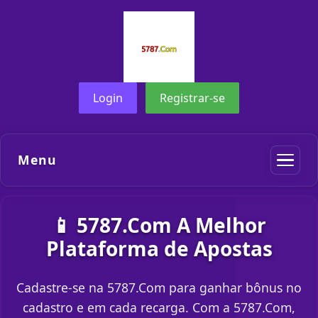
Login
Registrar-se
Menu
📱 5787.Com A Melhor
Plataforma de Apostas
Cadastre-se na 5787.Com para ganhar bônus no
cadastro e em cada recarga. Com a 5787.Com,