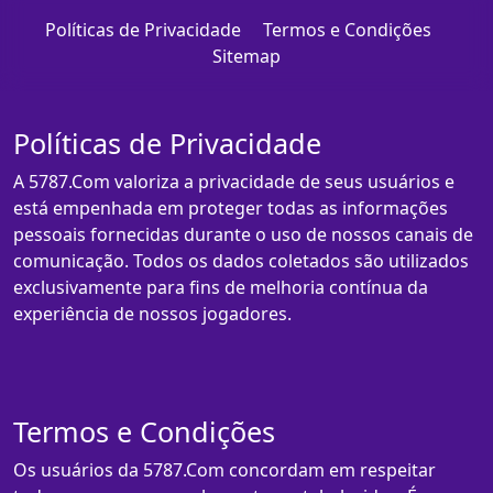
Políticas de Privacidade
Termos e Condições
Sitemap
Políticas de Privacidade
A 5787.Com valoriza a privacidade de seus usuários e
está empenhada em proteger todas as informações
pessoais fornecidas durante o uso de nossos canais de
comunicação. Todos os dados coletados são utilizados
exclusivamente para fins de melhoria contínua da
experiência de nossos jogadores.
Termos e Condições
Os usuários da 5787.Com concordam em respeitar