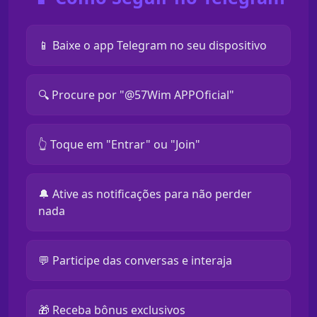
📱 Baixe o app Telegram no seu dispositivo
🔍 Procure por "@57Wim APPOficial"
👆 Toque em "Entrar" ou "Join"
🔔 Ative as notificações para não perder
nada
💬 Participe das conversas e interaja
🎁 Receba bônus exclusivos