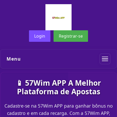
Login
Registrar-se
Menu
📱 57Wim APP A Melhor
Plataforma de Apostas
Cadastre-se na 57Wim APP para ganhar bônus no
cadastro e em cada recarga. Com a 57Wim APP,