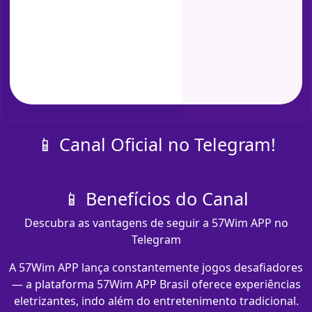
📱 Canal Oficial no Telegram!
📱 Benefícios do Canal
Descubra as vantagens de seguir a 57Wim APP no
Telegram
A 57Wim APP lança constantemente jogos desafiadores
— a plataforma 57Wim APP Brasil oferece experiências
eletrizantes, indo além do entretenimento tradicional.