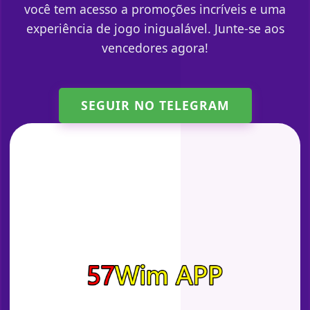
você tem acesso a promoções incríveis e uma
experiência de jogo inigualável. Junte-se aos
vencedores agora!
SEGUIR NO TELEGRAM