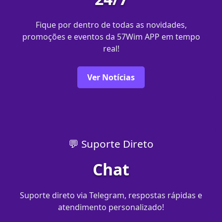
Fique por dentro de todas as novidades,
promoções e eventos da 57Wim APP em tempo
real!
Ver Notícias
💬 Suporte Direto
Chat
Suporte direto via Telegram, respostas rápidas e
atendimento personalizado!