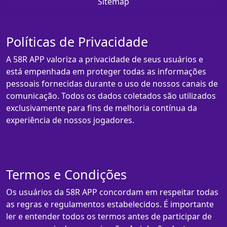
Sitemap
Políticas de Privacidade
A 58R APP valoriza a privacidade de seus usuários e
está empenhada em proteger todas as informações
pessoais fornecidas durante o uso de nossos canais de
comunicação. Todos os dados coletados são utilizados
exclusivamente para fins de melhoria contínua da
experiência de nossos jogadores.
Termos e Condições
Os usuários da 58R APP concordam em respeitar todas
as regras e regulamentos estabelecidos. É importante
ler e entender todos os termos antes de participar de