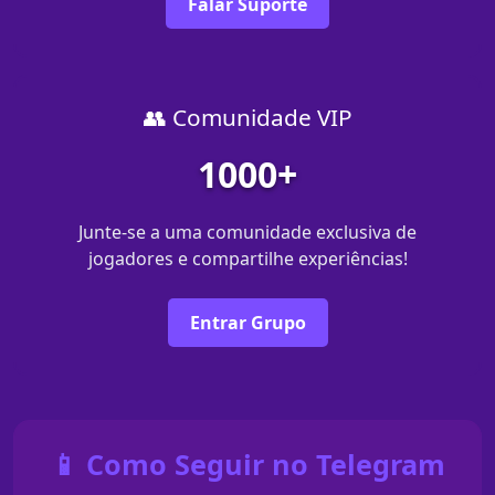
Falar Suporte
👥 Comunidade VIP
1000+
Junte-se a uma comunidade exclusiva de
jogadores e compartilhe experiências!
Entrar Grupo
📱 Como Seguir no Telegram