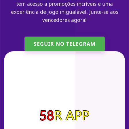
tem acesso a promoções incríveis e uma
experiência de jogo inigualável. Junte-se aos
vencedores agora!
SEGUIR NO TELEGRAM