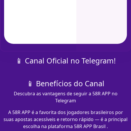
📱 Canal Oficial no Telegram!
📱 Benefícios do Canal
Descubra as vantagens de seguir a 58R APP no
Telegram
A 58R APP é a favorita dos jogadores brasileiros por
suas apostas acessíveis e retorno rápido — é a principal
escolha na plataforma 58R APP Brasil .