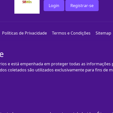
Login
Registrar-se
Políticas de Privacidade
Termos e Condições
Sitemap
de
ários e está empenhada em proteger todas as informações 
os coletados são utilizados exclusivamente para fins de m