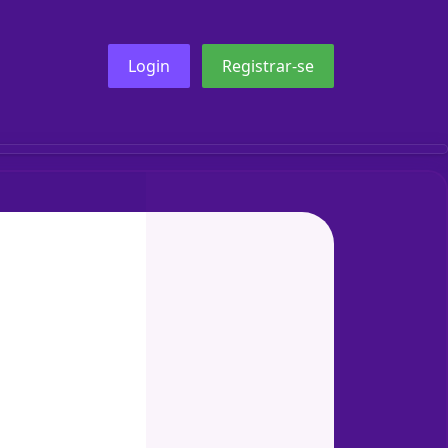
Login
Registrar-se