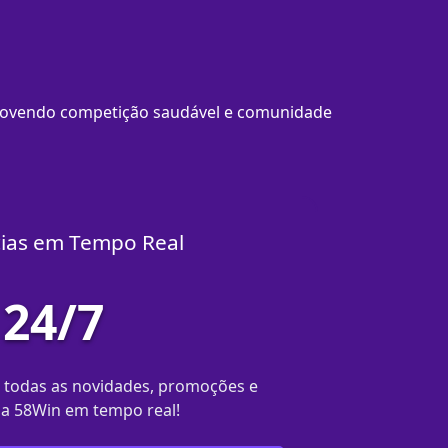
romovendo competição saudável e comunidade
cias em Tempo Real
24/7
e todas as novidades, promoções e
a 58Win em tempo real!