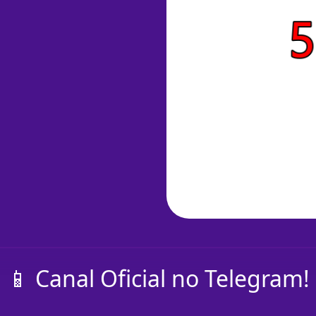
📱 Canal Oficial no Telegram!