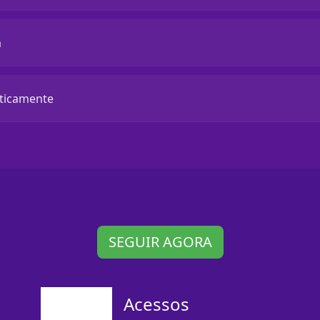
a
aticamente
SEGUIR AGORA
Acessos