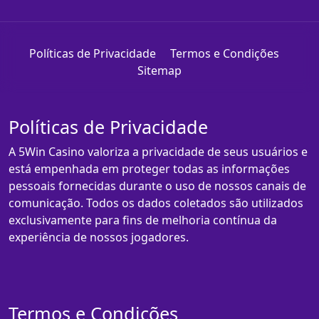
Políticas de Privacidade
Termos e Condições
Sitemap
Políticas de Privacidade
A 5Win Casino valoriza a privacidade de seus usuários e
está empenhada em proteger todas as informações
pessoais fornecidas durante o uso de nossos canais de
comunicação. Todos os dados coletados são utilizados
exclusivamente para fins de melhoria contínua da
experiência de nossos jogadores.
Termos e Condições