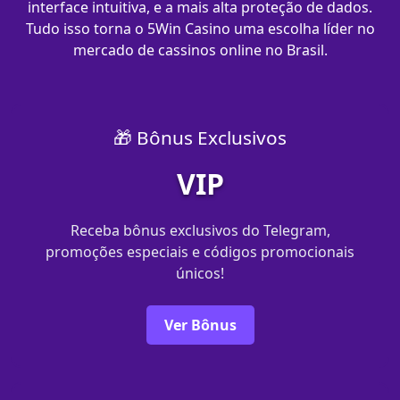
interface intuitiva, e a mais alta proteção de dados.
Tudo isso torna o 5Win Casino uma escolha líder no
mercado de cassinos online no Brasil.
🎁 Bônus Exclusivos
VIP
Receba bônus exclusivos do Telegram,
promoções especiais e códigos promocionais
únicos!
Ver Bônus