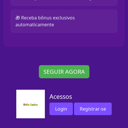
🎁 Receba bônus exclusivos
automaticamente
SEGUIR AGORA
Acessos
Login
Registrar-se