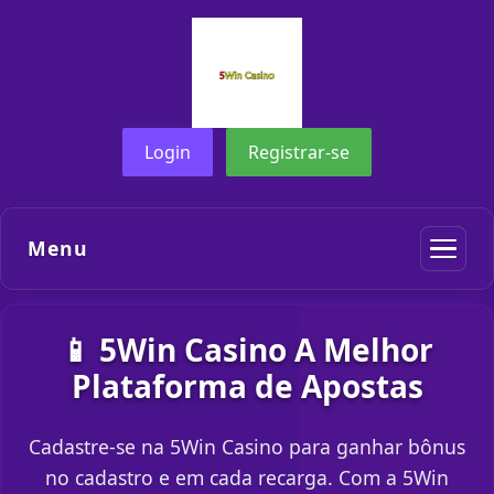
Login
Registrar-se
Menu
📱 5Win Casino A Melhor
Plataforma de Apostas
Cadastre-se na 5Win Casino para ganhar bônus
no cadastro e em cada recarga. Com a 5Win