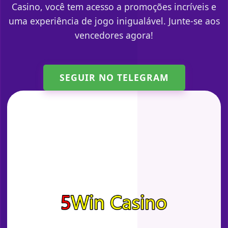
Casino, você tem acesso a promoções incríveis e
uma experiência de jogo inigualável. Junte-se aos
vencedores agora!
SEGUIR NO TELEGRAM