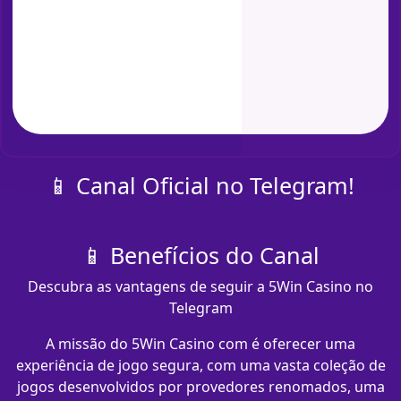
📱 Canal Oficial no Telegram!
📱 Benefícios do Canal
Descubra as vantagens de seguir a 5Win Casino no
Telegram
A missão do 5Win Casino com​ é oferecer uma
experiência de jogo segura, com uma vasta coleção de
jogos desenvolvidos por provedores renomados, uma