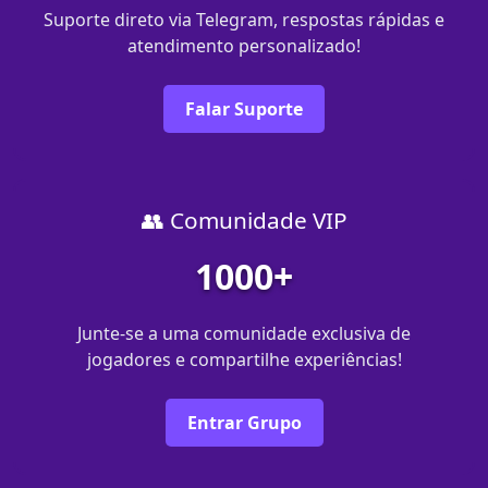
Suporte direto via Telegram, respostas rápidas e
atendimento personalizado!
Falar Suporte
👥 Comunidade VIP
1000+
Junte-se a uma comunidade exclusiva de
jogadores e compartilhe experiências!
Entrar Grupo