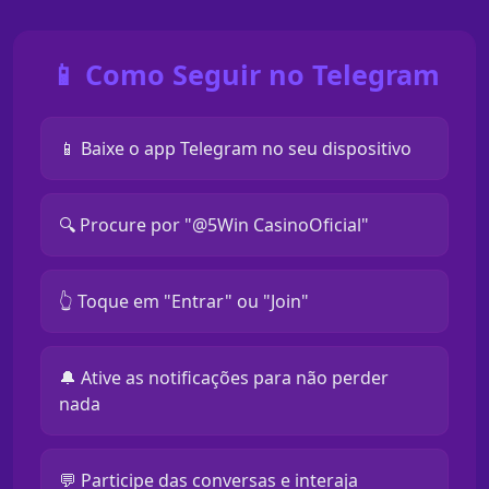
📱 Como Seguir no Telegram
📱 Baixe o app Telegram no seu dispositivo
🔍 Procure por "@5Win CasinoOficial"
👆 Toque em "Entrar" ou "Join"
🔔 Ative as notificações para não perder
nada
💬 Participe das conversas e interaja