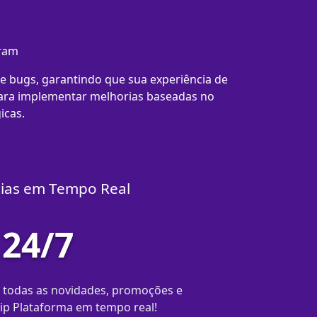
gram
e bugs, garantindo que sua experiência de
para implementar melhorias baseadas no
icas.
cias em Tempo Real
24/7
e todas as novidades, promoções e
ip Plataforma em tempo real!