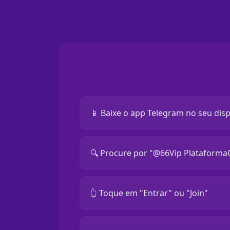
📱 Baixe o app Telegram no seu disp
🔍 Procure por "@66Vip PlataformaO
👆 Toque em "Entrar" ou "Join"