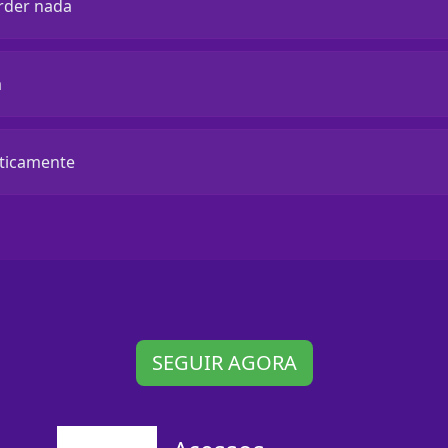
erder nada
a
aticamente
SEGUIR AGORA