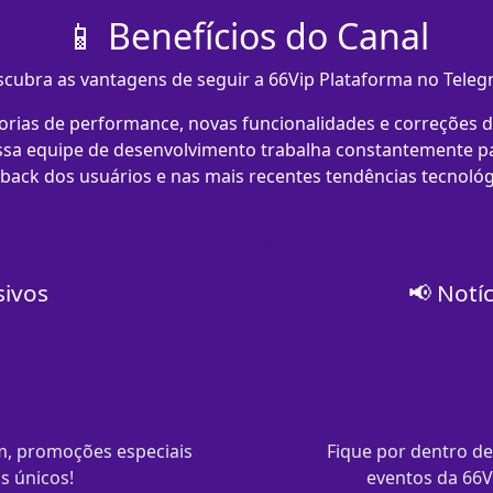
📱 Benefícios do Canal
cubra as vantagens de seguir a 66Vip Plataforma no Tele
orias de performance, novas funcionalidades e correções d
ossa equipe de desenvolvimento trabalha constantemente 
back dos usuários e nas mais recentes tendências tecnológ
sivos
📢 Notí
m, promoções especiais
Fique por dentro d
s únicos!
eventos da 66V