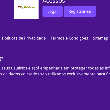
Acessos
Login
Registrar-se
Políticas de Privacidade
Termos e Condições
Sitemap
de
de seus usuários e está empenhada em proteger todas as i
 os dados coletados são utilizados exclusivamente para fi