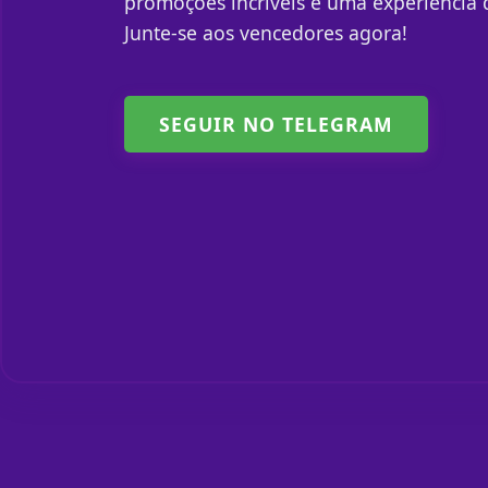
promoções incríveis e uma experiência d
Junte-se aos vencedores agora!
SEGUIR NO TELEGRAM