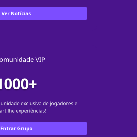
Ver Notícias
Comunidade VIP
1000+
unidade exclusiva de jogadores e
rtilhe experiências!
Entrar Grupo