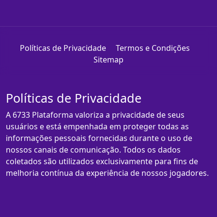
Políticas de Privacidade
Termos e Condições
Sitemap
Políticas de Privacidade
A 6733 Plataforma valoriza a privacidade de seus
usuários e está empenhada em proteger todas as
informações pessoais fornecidas durante o uso de
nossos canais de comunicação. Todos os dados
coletados são utilizados exclusivamente para fins de
melhoria contínua da experiência de nossos jogadores.