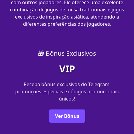
com outros jogadores. Ele oferece uma excelente
combinação de jogos de mesa tradicionais e jogos
exclusivos de inspiração asiática, atendendo a
diferentes preferências dos jogadores.
🎁 Bônus Exclusivos
VIP
Receba bônus exclusivos do Telegram,
promoções especiais e códigos promocionais
únicos!
Ver Bônus