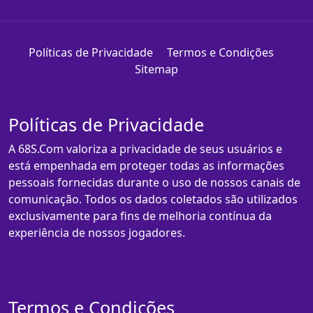
Políticas de Privacidade
Termos e Condições
Sitemap
Políticas de Privacidade
A 68S.Com valoriza a privacidade de seus usuários e
está empenhada em proteger todas as informações
pessoais fornecidas durante o uso de nossos canais de
comunicação. Todos os dados coletados são utilizados
exclusivamente para fins de melhoria contínua da
experiência de nossos jogadores.
Termos e Condições