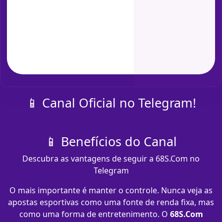
📱 Canal Oficial no Telegram!
📱 Benefícios do Canal
Descubra as vantagens de seguir a 68S.Com no
Telegram
O mais importante é manter o controle. Nunca veja as
apostas esportivas como uma fonte de renda fixa, mas
como uma forma de entretenimento. O
68S.Com