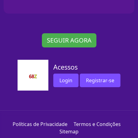
SEGUIR AGORA
Acessos
Login
Registrar-se
Políticas de Privacidade
Termos e Condições
Sitemap