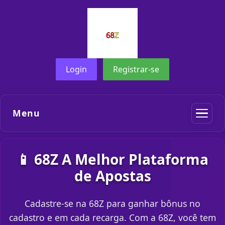
Login
Registrar-se
Menu
📱 68Z A Melhor Plataforma
de Apostas
Cadastre-se na 68Z para ganhar bônus no
cadastro e em cada recarga. Com a 68Z, você tem