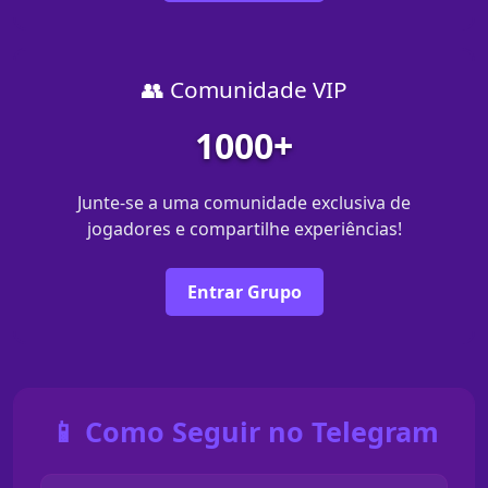
👥 Comunidade VIP
1000+
Junte-se a uma comunidade exclusiva de
jogadores e compartilhe experiências!
Entrar Grupo
📱 Como Seguir no Telegram