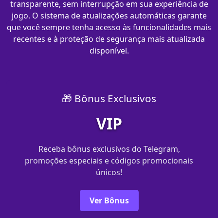
transparente, sem interrupção em sua experiência de
jogo. O sistema de atualizações automáticas garante
que você sempre tenha acesso às funcionalidades mais
recentes e à proteção de segurança mais atualizada
disponível.
🎁 Bônus Exclusivos
VIP
Receba bônus exclusivos do Telegram,
promoções especiais e códigos promocionais
únicos!
Ver Bônus