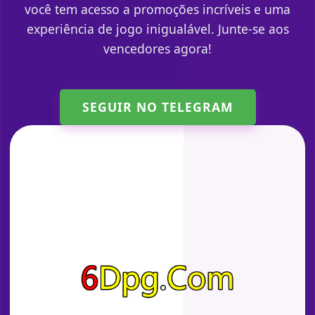
você tem acesso a promoções incríveis e uma
experiência de jogo inigualável. Junte-se aos
vencedores agora!
SEGUIR NO TELEGRAM