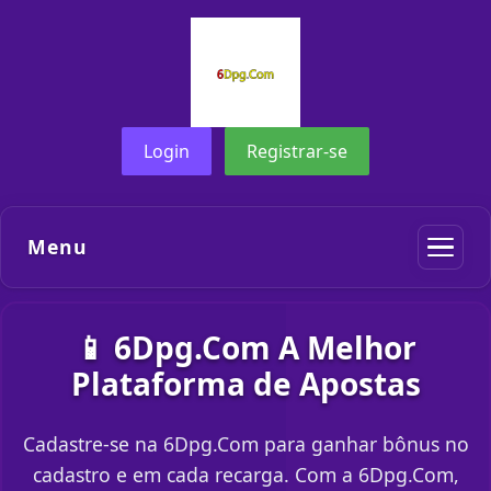
Login
Registrar-se
Menu
📱 6Dpg.Com A Melhor
Plataforma de Apostas
Cadastre-se na 6Dpg.Com para ganhar bônus no
cadastro e em cada recarga. Com a 6Dpg.Com,