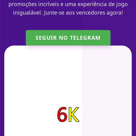
promoções incríveis e uma experiência de jogo
inigualável. Junte-se aos vencedores agora!
SEGUIR NO TELEGRAM