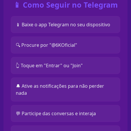
📱 Como Seguir no Telegram
📱 Baixe o app Telegram no seu dispositivo
🔍 Procure por "@6KOficial"
👆 Toque em "Entrar" ou "Join"
🔔 Ative as notificações para não perder
nada
💬 Participe das conversas e interaja