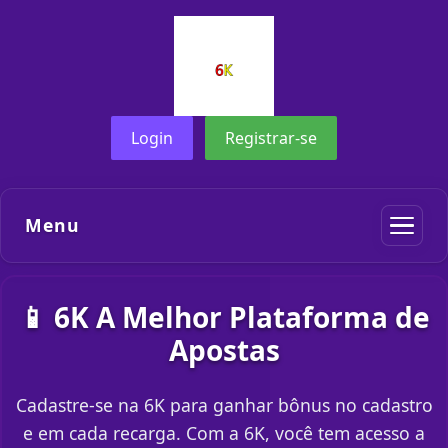
Login
Registrar-se
Menu
📱 6K A Melhor Plataforma de
Apostas
Cadastre-se na 6K para ganhar bônus no cadastro
e em cada recarga. Com a 6K, você tem acesso a