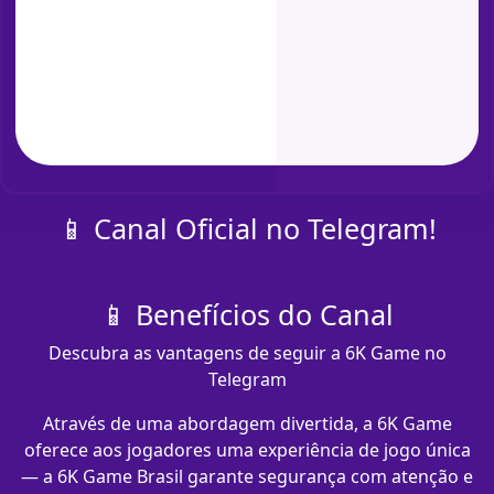
📱 Canal Oficial no Telegram!
📱 Benefícios do Canal
Descubra as vantagens de seguir a 6K Game no
Telegram
Através de uma abordagem divertida, a 6K Game
oferece aos jogadores uma experiência de jogo única
— a 6K Game Brasil garante segurança com atenção e