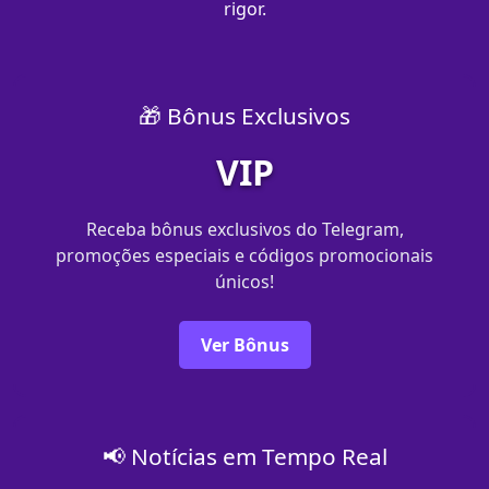
rigor.
🎁 Bônus Exclusivos
VIP
Receba bônus exclusivos do Telegram,
promoções especiais e códigos promocionais
únicos!
Ver Bônus
📢 Notícias em Tempo Real