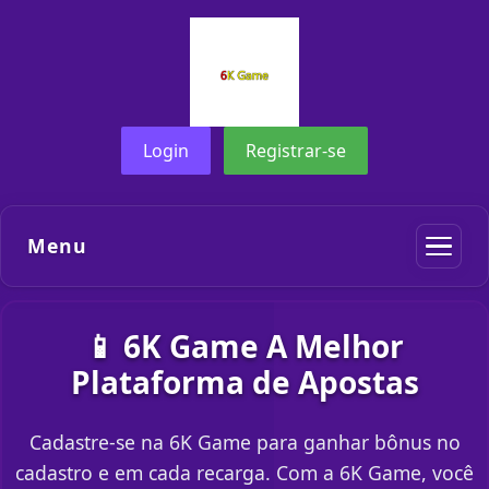
Login
Registrar-se
Menu
📱 6K Game A Melhor
Plataforma de Apostas
Cadastre-se na 6K Game para ganhar bônus no
cadastro e em cada recarga. Com a 6K Game, você