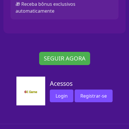
🎁 Receba bônus exclusivos
automaticamente
SEGUIR AGORA
Acessos
Login
Registrar-se