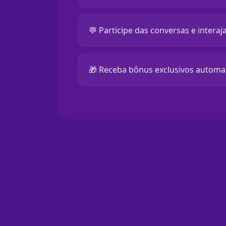
💬 Participe das conversas e interaj
🎁 Receba bônus exclusivos autom