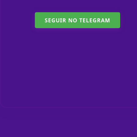
SEGUIR NO TELEGRAM