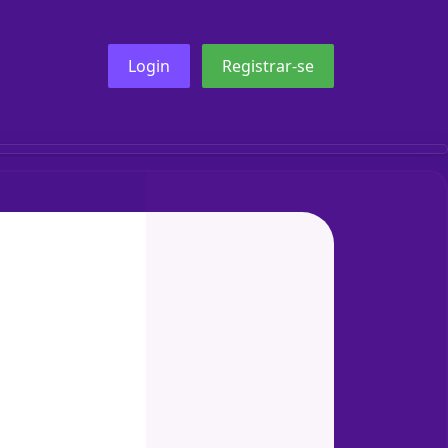
Login
Registrar-se