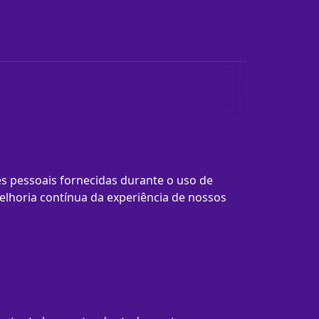
s pessoais fornecidas durante o uso de
elhoria contínua da experiência de nossos