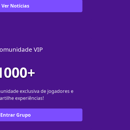
Ver Notícias
Comunidade VIP
1000+
unidade exclusiva de jogadores e
rtilhe experiências!
Entrar Grupo