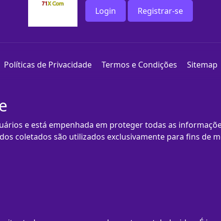
Login
Registrar-se
Políticas de Privacidade
Termos e Condições
Sitemap
de
suários e está empenhada em proteger todas as informaçõe
os coletados são utilizados exclusivamente para fins de m