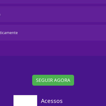
a
aticamente
SEGUIR AGORA
Acessos