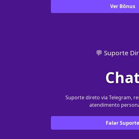
Ver Bônus
💬 Suporte Di
Cha
Suporte direto via Telegram, r
atendimento persona
Falar Suport