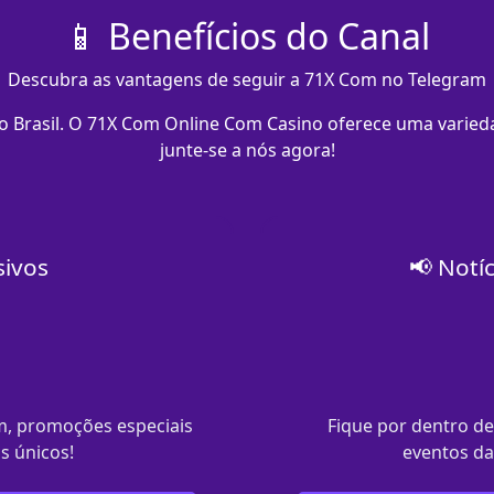
📱 Benefícios do Canal
Descubra as vantagens de seguir a 71X Com no Telegram
do Brasil. O 71X Com Online Com Casino oferece uma varie
junte-se a nós agora!
sivos
📢 Notí
m, promoções especiais
Fique por dentro d
s únicos!
eventos da