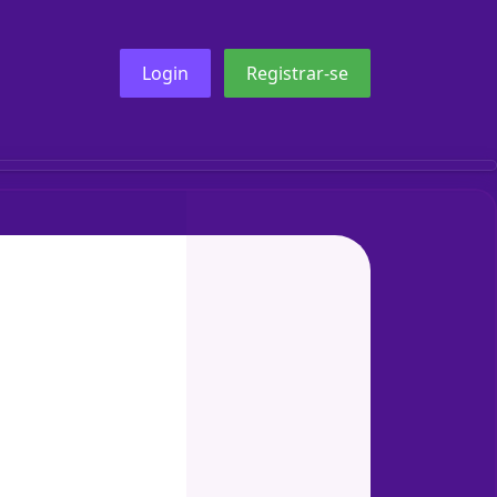
Login
Registrar-se