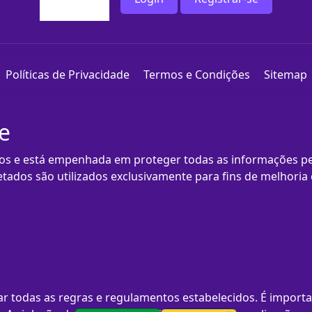
Políticas de Privacidade
Termos e Condições
Sitemap
de
rios e está empenhada em proteger todas as informações p
tados são utilizados exclusivamente para fins de melhoria
 todas as regras e regulamentos estabelecidos. É importa