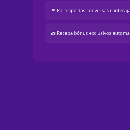
💬 Participe das conversas e interaj
🎁 Receba bônus exclusivos autom