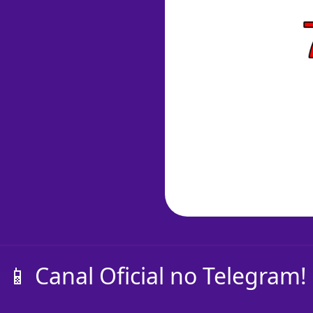
📱 Canal Oficial no Telegram!