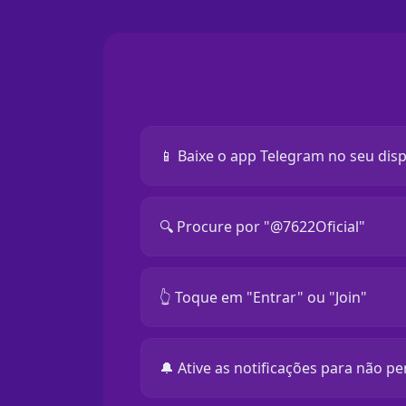
📱 Baixe o app Telegram no seu disp
🔍 Procure por "@7622Oficial"
👆 Toque em "Entrar" ou "Join"
🔔 Ative as notificações para não p