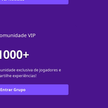
Comunidade VIP
1000+
unidade exclusiva de jogadores e
rtilhe experiências!
Entrar Grupo