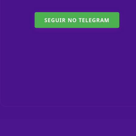
SEGUIR NO TELEGRAM