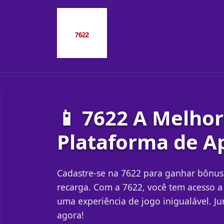
📱 7622 A Melhor
Plataforma de A
Cadastre-se na 7622 para ganhar bônus
recarga. Com a 7622, você tem acesso a
uma experiência de jogo inigualável. J
agora!