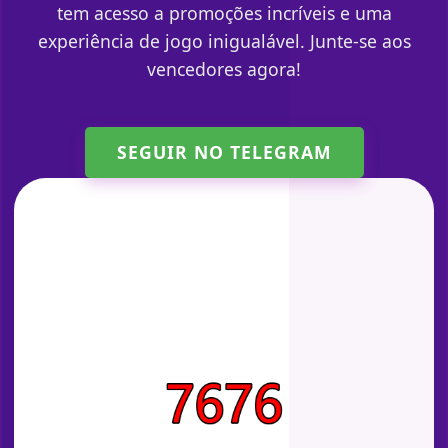
tem acesso a promoções incríveis e uma
experiência de jogo inigualável. Junte-se aos
vencedores agora!
SEGUIR NO TELEGRAM