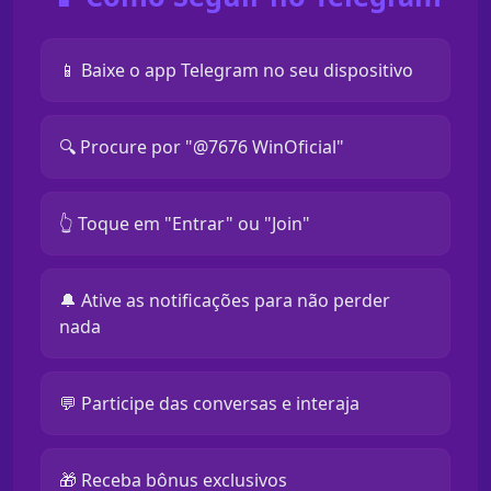
📱 Baixe o app Telegram no seu dispositivo
🔍 Procure por "@7676 WinOficial"
👆 Toque em "Entrar" ou "Join"
🔔 Ative as notificações para não perder
nada
💬 Participe das conversas e interaja
🎁 Receba bônus exclusivos