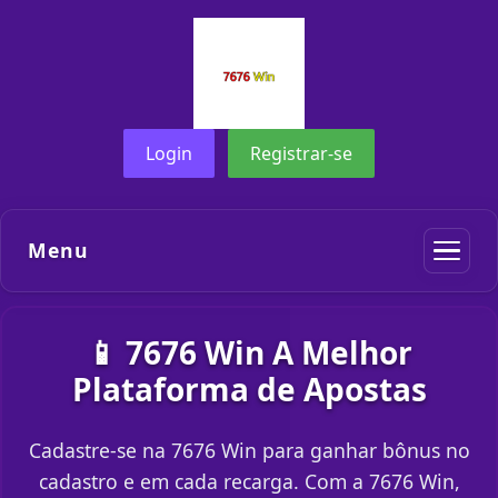
Login
Registrar-se
Menu
📱 7676 Win A Melhor
Plataforma de Apostas
Cadastre-se na 7676 Win para ganhar bônus no
cadastro e em cada recarga. Com a 7676 Win,