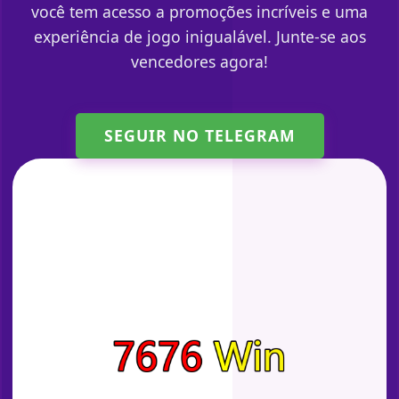
você tem acesso a promoções incríveis e uma
experiência de jogo inigualável. Junte-se aos
vencedores agora!
SEGUIR NO TELEGRAM