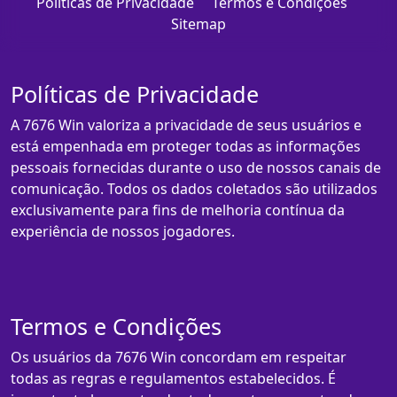
Políticas de Privacidade
Termos e Condições
Sitemap
Políticas de Privacidade
A 7676 Win valoriza a privacidade de seus usuários e
está empenhada em proteger todas as informações
pessoais fornecidas durante o uso de nossos canais de
comunicação. Todos os dados coletados são utilizados
exclusivamente para fins de melhoria contínua da
experiência de nossos jogadores.
Termos e Condições
Os usuários da 7676 Win concordam em respeitar
todas as regras e regulamentos estabelecidos. É