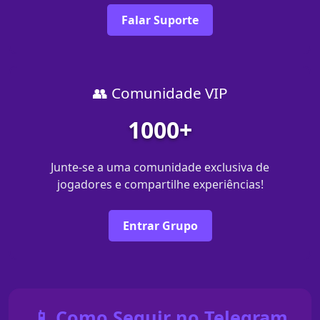
Falar Suporte
👥 Comunidade VIP
1000+
Junte-se a uma comunidade exclusiva de
jogadores e compartilhe experiências!
Entrar Grupo
📱 Como Seguir no Telegram