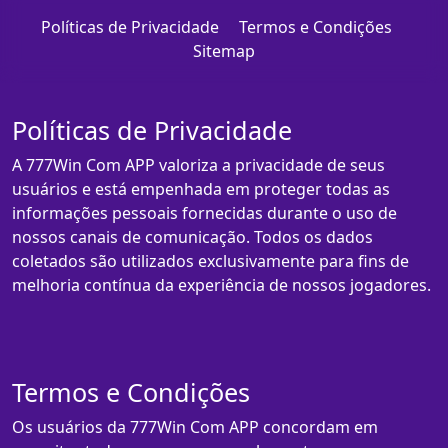
Políticas de Privacidade
Termos e Condições
Sitemap
Políticas de Privacidade
A 777Win Com APP valoriza a privacidade de seus
usuários e está empenhada em proteger todas as
informações pessoais fornecidas durante o uso de
nossos canais de comunicação. Todos os dados
coletados são utilizados exclusivamente para fins de
melhoria contínua da experiência de nossos jogadores.
Termos e Condições
Os usuários da 777Win Com APP concordam em