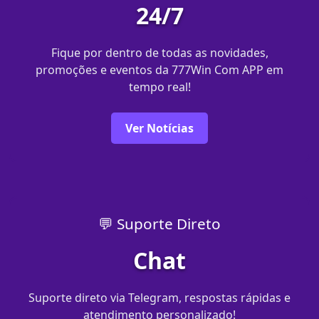
24/7
Fique por dentro de todas as novidades,
promoções e eventos da 777Win Com APP em
tempo real!
Ver Notícias
💬 Suporte Direto
Chat
Suporte direto via Telegram, respostas rápidas e
atendimento personalizado!