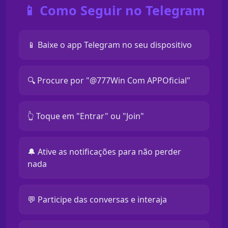
📱 Como Seguir no Telegram
📱 Baixe o app Telegram no seu dispositivo
🔍 Procure por "@777Win Com APPOficial"
👆 Toque em "Entrar" ou "Join"
🔔 Ative as notificações para não perder
nada
💬 Participe das conversas e interaja