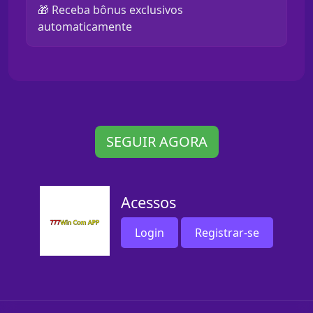
🎁 Receba bônus exclusivos
automaticamente
SEGUIR AGORA
Acessos
Login
Registrar-se