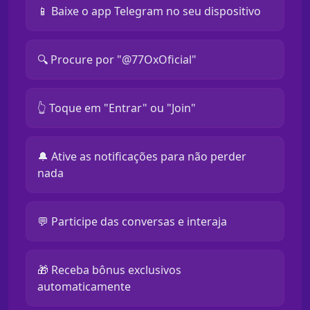
📱 Baixe o app Telegram no seu dispositivo
🔍 Procure por "@77OxOficial"
👆 Toque em "Entrar" ou "Join"
🔔 Ative as notificações para não perder
nada
💬 Participe das conversas e interaja
🎁 Receba bônus exclusivos
automaticamente