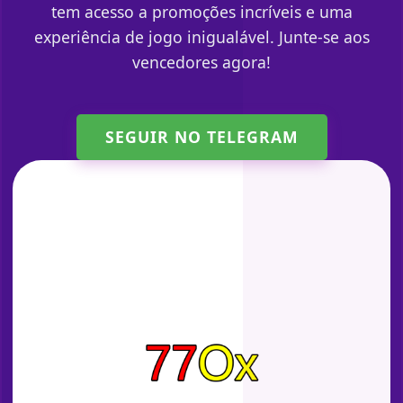
tem acesso a promoções incríveis e uma
experiência de jogo inigualável. Junte-se aos
vencedores agora!
SEGUIR NO TELEGRAM