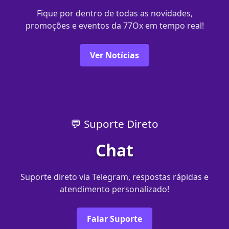
Fique por dentro de todas as novidades,
promoções e eventos da 77Ox em tempo real!
Ver Notícias
💬 Suporte Direto
Chat
Suporte direto via Telegram, respostas rápidas e
atendimento personalizado!
Falar Suporte