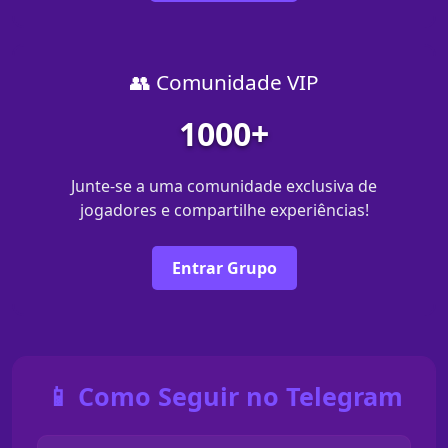
👥 Comunidade VIP
1000+
Junte-se a uma comunidade exclusiva de
jogadores e compartilhe experiências!
Entrar Grupo
📱 Como Seguir no Telegram