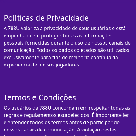
Políticas de Privacidade
A 788U valoriza a privacidade de seus usuários e está
empenhada em proteger todas as informações
pessoais fornecidas durante o uso de nossos canais de
comunicação. Todos os dados coletados são utilizados
exclusivamente para fins de melhoria contínua da
experiência de nossos jogadores.
Termos e Condições
Os usuários da 788U concordam em respeitar todas as
regras e regulamentos estabelecidos. É importante ler
e entender todos os termos antes de participar de
nossos canais de comunicação. A violação destes