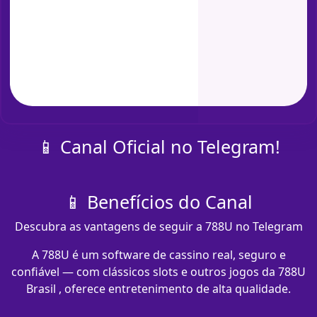
📱 Canal Oficial no Telegram!
📱 Benefícios do Canal
Descubra as vantagens de seguir a 788U no Telegram
A 788U é um software de cassino real, seguro e
confiável — com clássicos slots e outros jogos da 788U
Brasil , oferece entretenimento de alta qualidade.