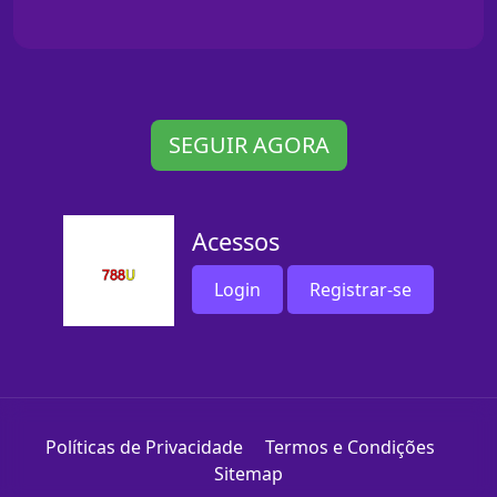
SEGUIR AGORA
Acessos
Login
Registrar-se
Políticas de Privacidade
Termos e Condições
Sitemap