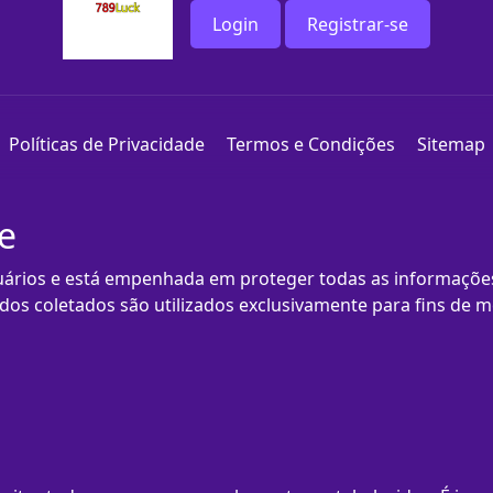
Login
Registrar-se
Políticas de Privacidade
Termos e Condições
Sitemap
de
suários e está empenhada em proteger todas as informaçõe
os coletados são utilizados exclusivamente para fins de m