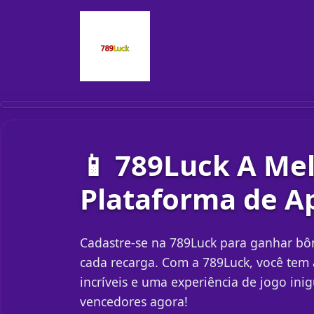
📱 789Luck A Me
Plataforma de A
Cadastre-se na 789Luck para ganhar bô
cada recarga. Com a 789Luck, você tem
incríveis e uma experiência de jogo inig
vencedores agora!