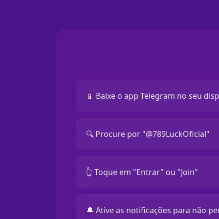
📱 Baixe o app Telegram no seu disp
🔍 Procure por "@789LuckOficial"
👆 Toque em "Entrar" ou "Join"
🔔 Ative as notificações para não p