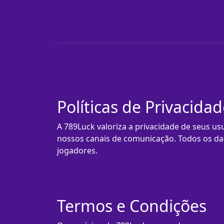
Políticas de Privacida
A 789Luck valoriza a privacidade de seus u
nossos canais de comunicação. Todos os dad
jogadores.
Termos e Condições