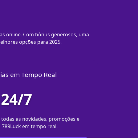
as online. Com bônus generosos, uma
melhores opções para 2025.
cias em Tempo Real
24/7
e todas as novidades, promoções e
a 789Luck em tempo real!