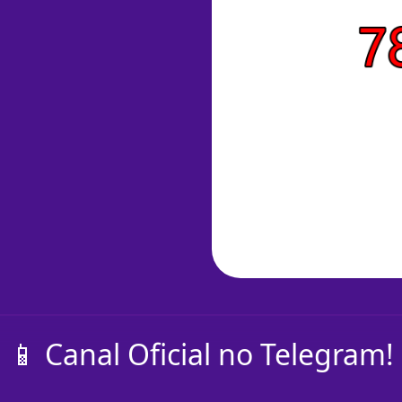
📱 Canal Oficial no Telegram!