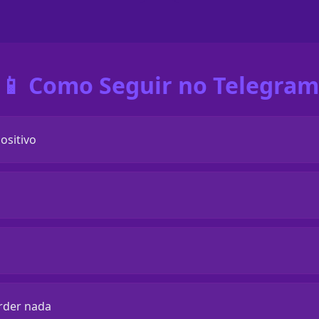
📱 Como Seguir no Telegram
ositivo
erder nada