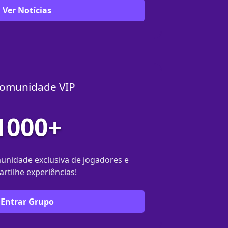
Ver Notícias
Comunidade VIP
1000+
unidade exclusiva de jogadores e
rtilhe experiências!
Entrar Grupo