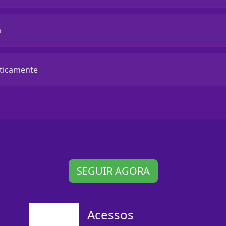
a
aticamente
SEGUIR AGORA
Acessos