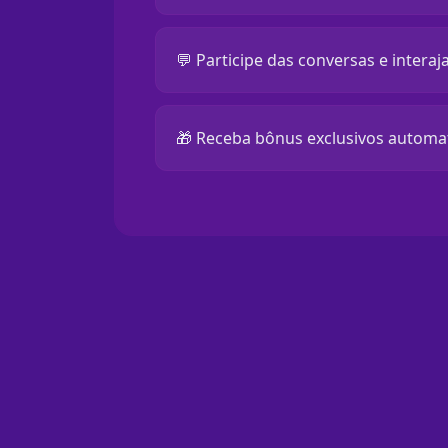
💬 Participe das conversas e interaj
🎁 Receba bônus exclusivos autom