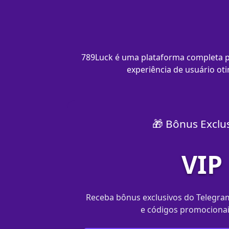
789Luck é uma plataforma completa 
experiência de usuário ot
🎁 Bônus Exclu
VIP
Receba bônus exclusivos do Telegra
e códigos promocionai