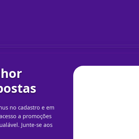
lhor
postas
nus no cadastro e em
 acesso a promoções
ualável. Junte-se aos