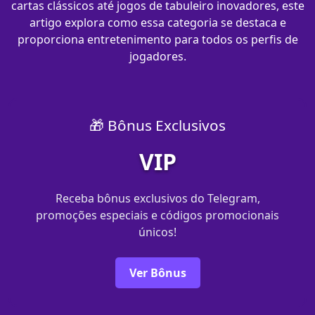
cartas clássicos até jogos de tabuleiro inovadores, este
artigo explora como essa categoria se destaca e
proporciona entretenimento para todos os perfis de
jogadores.
🎁 Bônus Exclusivos
VIP
Receba bônus exclusivos do Telegram,
promoções especiais e códigos promocionais
únicos!
Ver Bônus