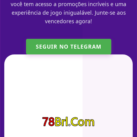
você tem acesso a promoções incríveis e uma
experiência de jogo inigualável. Junte-se aos
vencedores agora!
SEGUIR NO TELEGRAM