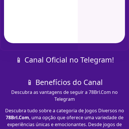
📱 Canal Oficial no Telegram!
📱 Benefícios do Canal
Descubra as vantagens de seguir a 78Brl.Com no
Telegram
Descubra tudo sobre a categoria de Jogos Diversos no
78Brl.Com
, uma opção que oferece uma variedade de
experiências únicas e emocionantes. Desde jogos de