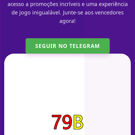
acesso a promoções incríveis e uma experiência
de jogo inigualável. Junte-se aos vencedores
agora!
SEGUIR NO TELEGRAM