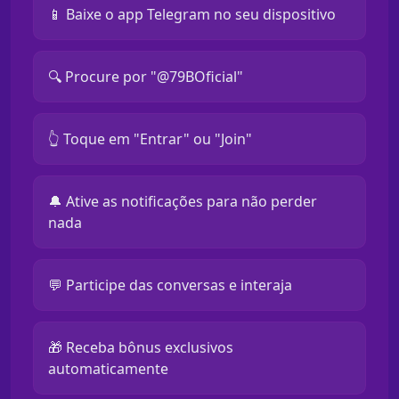
📱 Baixe o app Telegram no seu dispositivo
🔍 Procure por "@79BOficial"
👆 Toque em "Entrar" ou "Join"
🔔 Ative as notificações para não perder
nada
💬 Participe das conversas e interaja
🎁 Receba bônus exclusivos
automaticamente