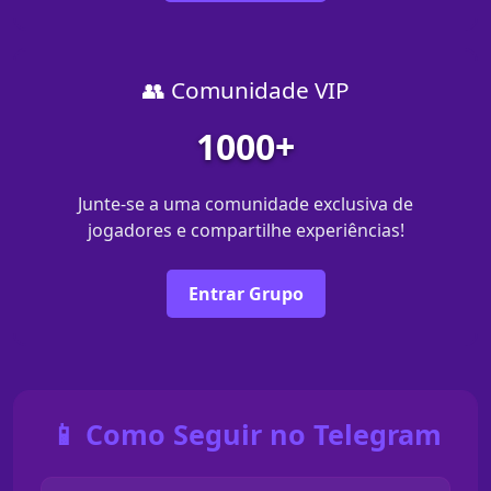
👥 Comunidade VIP
1000+
Junte-se a uma comunidade exclusiva de
jogadores e compartilhe experiências!
Entrar Grupo
📱 Como Seguir no Telegram