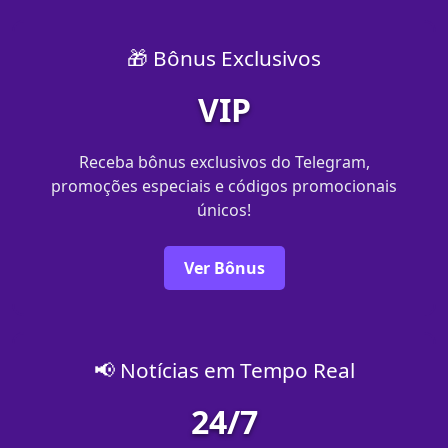
🎁 Bônus Exclusivos
VIP
Receba bônus exclusivos do Telegram,
promoções especiais e códigos promocionais
únicos!
Ver Bônus
📢 Notícias em Tempo Real
24/7