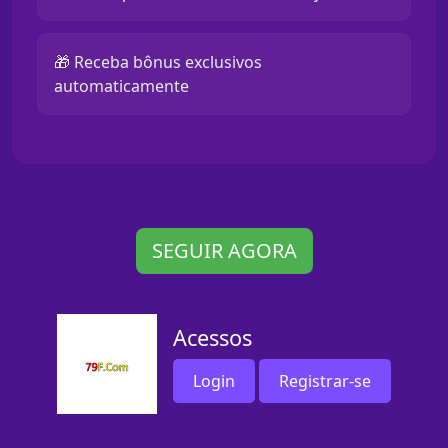
🎁 Receba bônus exclusivos
automaticamente
SEGUIR AGORA
Acessos
Login
Registrar-se