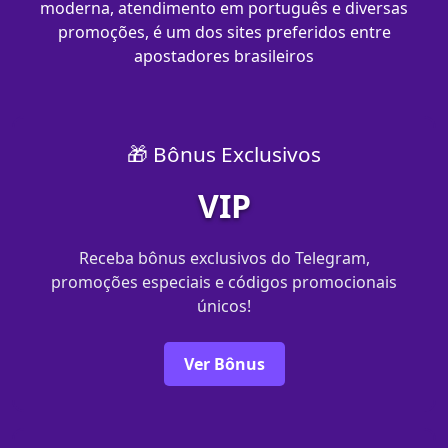
moderna, atendimento em português e diversas
promoções, é um dos sites preferidos entre
apostadores brasileiros
🎁 Bônus Exclusivos
VIP
Receba bônus exclusivos do Telegram,
promoções especiais e códigos promocionais
únicos!
Ver Bônus