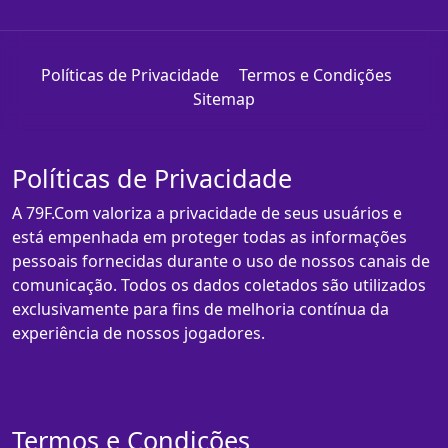
Políticas de Privacidade
Termos e Condições
Sitemap
Políticas de Privacidade
A 79F.Com valoriza a privacidade de seus usuários e
está empenhada em proteger todas as informações
pessoais fornecidas durante o uso de nossos canais de
comunicação. Todos os dados coletados são utilizados
exclusivamente para fins de melhoria contínua da
experiência de nossos jogadores.
Termos e Condições