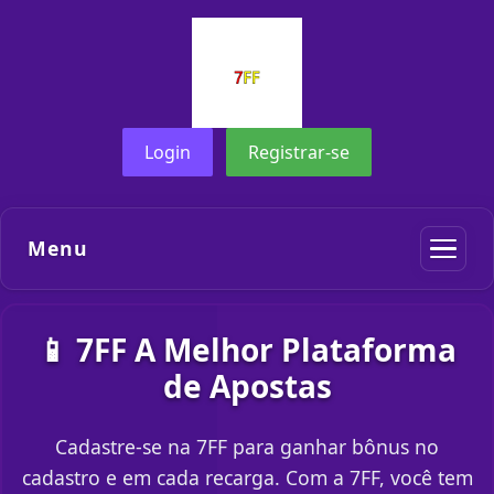
Login
Registrar-se
Menu
📱 7FF A Melhor Plataforma
de Apostas
Cadastre-se na 7FF para ganhar bônus no
cadastro e em cada recarga. Com a 7FF, você tem