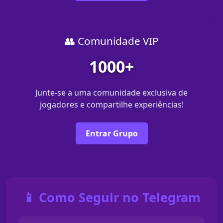
👥 Comunidade VIP
1000+
Junte-se a uma comunidade exclusiva de
jogadores e compartilhe experiências!
Entrar Grupo
📱 Como Seguir no Telegram