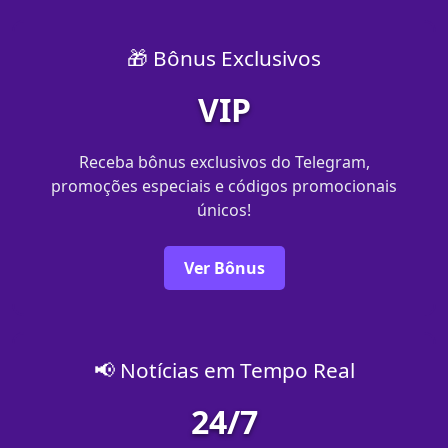
🎁 Bônus Exclusivos
VIP
Receba bônus exclusivos do Telegram,
promoções especiais e códigos promocionais
únicos!
Ver Bônus
📢 Notícias em Tempo Real
24/7