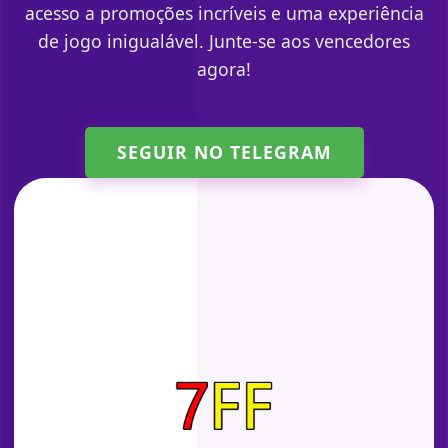
acesso a promoções incríveis e uma experiência
de jogo inigualável. Junte-se aos vencedores
agora!
SEGUIR NO TELEGRAM