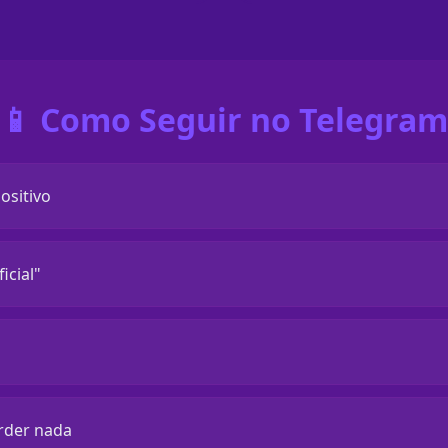
📱 Como Seguir no Telegram
ositivo
icial"
erder nada