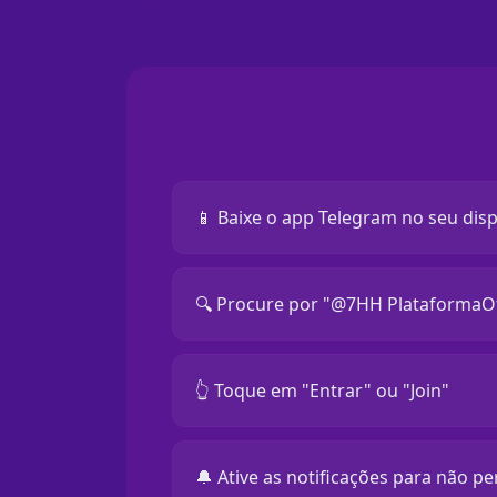
📱 Baixe o app Telegram no seu disp
🔍 Procure por "@7HH PlataformaOf
👆 Toque em "Entrar" ou "Join"
🔔 Ative as notificações para não p