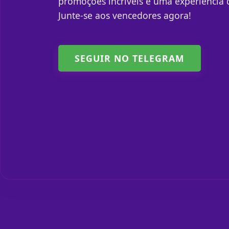
promoções incríveis e uma experiência d
Junte-se aos vencedores agora!
SEGUIR NO TELEGRAM