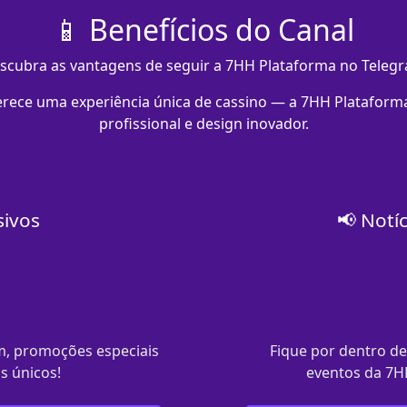
📱 Benefícios do Canal
scubra as vantagens de seguir a 7HH Plataforma no Teleg
erece uma experiência única de cassino — a 7HH Plataforma
profissional e design inovador.
sivos
📢 Notí
m, promoções especiais
Fique por dentro d
s únicos!
eventos da 7H