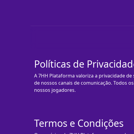
Políticas de Privacida
A 7HH Plataforma valoriza a privacidade d
de nossos canais de comunicação. Todos os 
nossos jogadores.
Termos e Condições